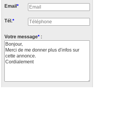
Email
*
Tél.
*
Votre message
*
:
Recevoir les offres similaires par
mails
Saisissez le code ci-dessus