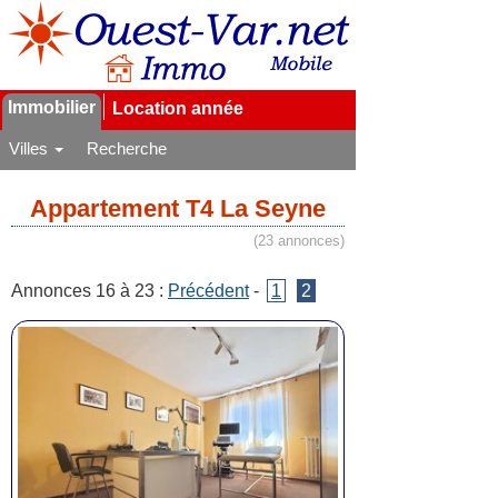
Immobilier
Location année
Villes
Recherche
Appartement T4 La Seyne
(23 annonces)
Annonces 16 à 23 :
Précédent
-
1
2