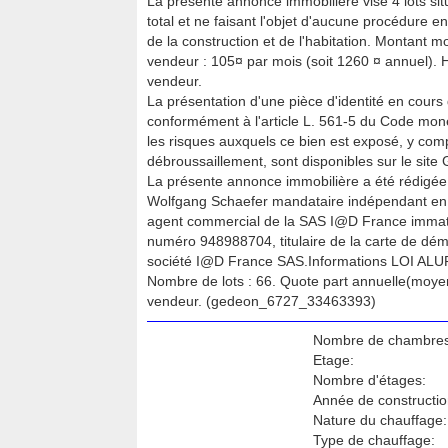
La presente annonce immobiliere vise 4 lots si
total et ne faisant l'objet d'aucune procédure en
de la construction et de l'habitation. Montant
vendeur : 105¤ par mois (soit 1260 ¤ annuel). 
vendeur.
La présentation d'une pièce d'identité en cours 
conformément à l'article L. 561-5 du Code monét
les risques auxquels ce bien est exposé, y compr
débroussaillement, sont disponibles sur le site 
La présente annonce immobilière a été rédigée 
Wolfgang Schaefer mandataire indépendant en i
agent commercial de la SAS I@D France imma
numéro 948988704, titulaire de la carte de dé
société I@D France SAS.Informations LOI ALUR
Nombre de lots : 66. Quote part annuelle(moye
vendeur. (gedeon_6727_33463393)
Nombre de chambres
Etage:
Nombre d'étages:
Année de constructio
Nature du chauffage:
Type de chauffage: