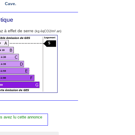
Cave.
tique
z à effet de serre
(kg éqCO2/m².an)
5
us avez lu cette annonce