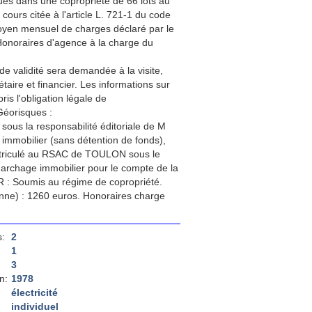
tués dans une copropriété de 66 lots au
 cours citée à l'article L. 721-1 du code
 moyen mensuel de charges déclaré par le
Honoraires d'agence à la charge du
de validité sera demandée à la visite,
aire et financier. Les informations sur
is l'obligation légale de
Géorisques :
sous la responsabilité éditoriale de M
mmobilier (sans détention de fonds),
triculé au RSAC de TOULON sous le
marchage immobilier pour le compte de la
 : Soumis au régime de copropriété.
nne) : 1260 euros. Honoraires charge
:
2
1
3
n:
1978
électricité
individuel