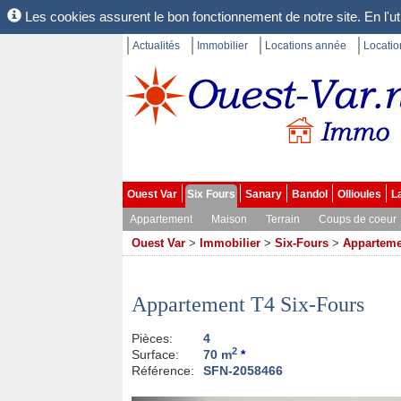
Les cookies assurent le bon fonctionnement de notre site. En l'uti
Actualités
Immobilier
Locations année
Locati
Ouest Var
Six Fours
Sanary
Bandol
Ollioules
L
Appartement
Maison
Terrain
Coups de coeur
Ouest Var
>
Immobilier
>
Six-Fours
>
Apparteme
Appartement T4 Six-Fours
Pièces:
4
2
Surface:
70 m
*
Référence:
SFN-2058466