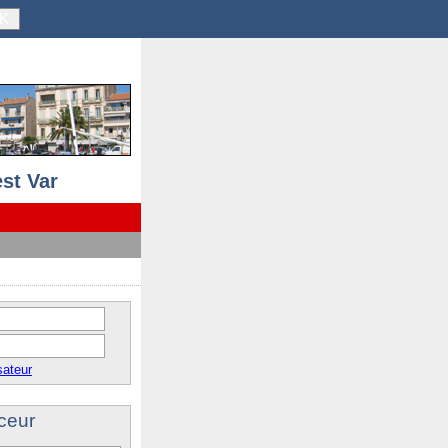
K
st Var
sateur
ceur