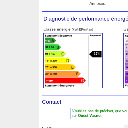
Annexes:
Diagnostic de performance énergé
Classe énergie
Ga
(kWhEP/m².an)
174
Contact
N'oubliez pas de préciser, que vo
sur
Ouest-Var.net