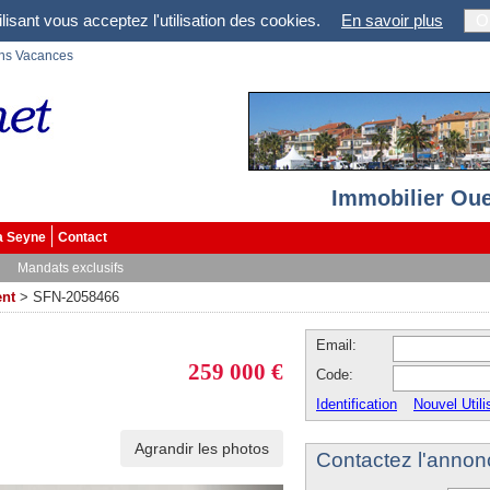
lisant vous acceptez l'utilisation des cookies.
En savoir plus
O
ons Vacances
Immobilier Oue
a Seyne
Contact
Mandats exclusifs
nt
>
SFN-2058466
Email:
259 000 €
Code:
Identification
Nouvel Utili
Agrandir les photos
Contactez l'annon