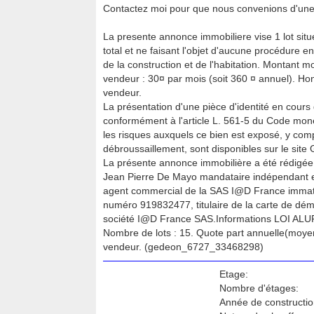
Contactez moi pour que nous convenions d'une 
La presente annonce immobiliere vise 1 lot situ
total et ne faisant l'objet d'aucune procédure en
de la construction et de l'habitation. Montant
vendeur : 30¤ par mois (soit 360 ¤ annuel). Ho
vendeur.
La présentation d'une pièce d'identité en cours 
conformément à l'article L. 561-5 du Code monét
les risques auxquels ce bien est exposé, y compr
débroussaillement, sont disponibles sur le site 
La présente annonce immobilière a été rédigée 
Jean Pierre De Mayo mandataire indépendant en
agent commercial de la SAS I@D France imma
numéro 919832477, titulaire de la carte de dé
société I@D France SAS.Informations LOI ALUR
Nombre de lots : 15. Quote part annuelle(moye
vendeur. (gedeon_6727_33468298)
Etage:
Nombre d'étages:
Année de constructio