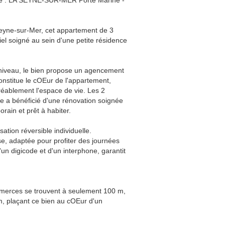
se : LA SEYNE-SUR-MER Porte Marine -
eyne-sur-Mer, cet appartement de 3
el soigné au sein d'une petite résidence
 niveau, le bien propose un agencement
onstitue le cOEur de l'appartement,
réablement l'espace de vie. Les 2
e a bénéficié d'une rénovation soignée
rain et prêt à habiter.
ation réversible individuelle.
e, adaptée pour profiter des journées
un digicode et d'un interphone, garantit
commerces se trouvent à seulement 100 m,
m, plaçant ce bien au cOEur d'un