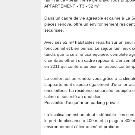
Iad France - Jean Pierre De Mayo vous propo
APPARTEMENT - T3 - 52 m²
Dans un cadre de vie agréable et calme à La S
pièces rénové, offre un environnement résidenti
sécurisée.
Avec ses 52 m² habitables répartis sur un seul
fonctionnel et bien pensé. Le séjour lumineux c
tandis que la cuisine usa équipée, complète ag
chambres offrent un cadre reposant. L'ensembl
en 2011 qui confère au bien un aspect contempo
Le confort est au rendez-vous grâce à la climatis
L'appartement dispose également d'une terrass
ensoleillées. La résidence sécurisée, équipée d'
calme et sécurité au quotidien.
Possibilité d'acquérir un parking privatif.
La localisation est un atout indéniable : les 
le port de plaisance à 400 m et la plage à 800 
environnement côtier animé et pratique.