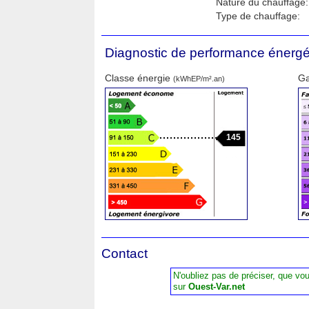
Nature du chauffage:
Type de chauffage:
Diagnostic de performance énergé
Classe énergie
Ga
(kWhEP/m².an)
145
Contact
N'oubliez pas de préciser, que vo
sur
Ouest-Var.net