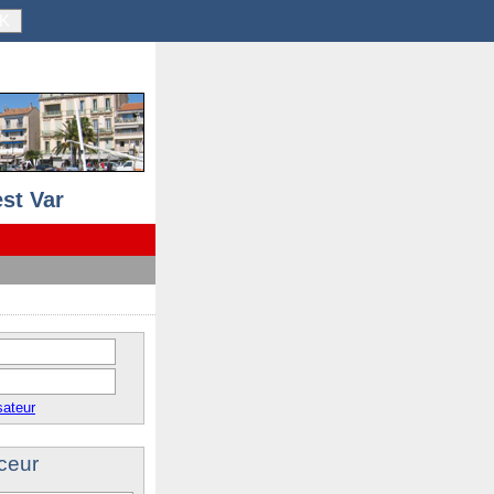
K
st Var
sateur
ceur