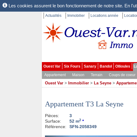
Les cookies assurent le bon fonctionnement de notre site. En l'uti
Actualités
Immobilier
Locations année
Locati
Ouest Var
Six Fours
Sanary
Bandol
Ollioules
L
Appartement
Maison
Terrain
Coups de coeur
Ouest Var
>
Immobilier
>
La Seyne
>
Apparteme
Appartement T3 La Seyne
Pièces:
3
2
Surface:
52 m
*
Référence:
SFN-2058349