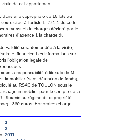
visite de cet appartement.
é dans une copropriété de 15 lots au
 cours citée à l'article L. 721-1 du code
 moyen mensuel de charges déclaré par le
noraires d'agence à la charge du
de validité sera demandée à la visite,
aire et financier. Les informations sur
is l'obligation légale de
Géorisques :
sous la responsabilité éditoriale de M
 immobilier (sans détention de fonds),
triculé au RSAC de TOULON sous le
marchage immobilier pour le compte de la
 : Soumis au régime de copropriété.
nne) : 360 euros. Honoraires charge
1
2
n:
2011