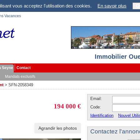
lisant vous acceptez l'utilisation des cookies.
En savoir plus
O
ons Vacances
Immobilier Oue
a Seyne
Contact
Mandats exclusifs
nt
>
SFN-2058349
Email:
194 000 €
Code:
Identification
Nouvel Utili
Agrandir les photos
Contactez l'annon