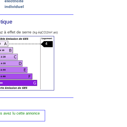
électricité
individuel
tique
z à effet de serre
(kg éqCO2/m².an)
4
us avez lu cette annonce