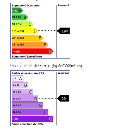
194
Gaz à effet de serre
(kg éqCO2/m².an)
29