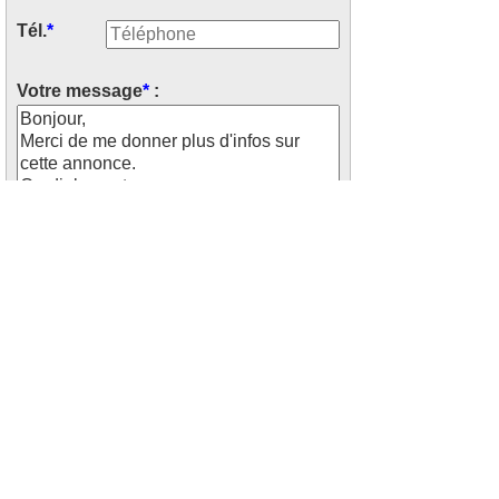
Tél.
*
Votre message
*
:
Recevoir les offres similaires par
mails
Saisissez le code ci-dessus