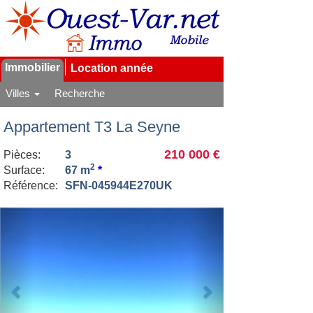
Immobilier
Location année
Villes
Recherche
Appartement T3 La Seyne
210 000 €
Pièces:
3
2
Surface:
67 m
*
Référence:
SFN-045944E270UK