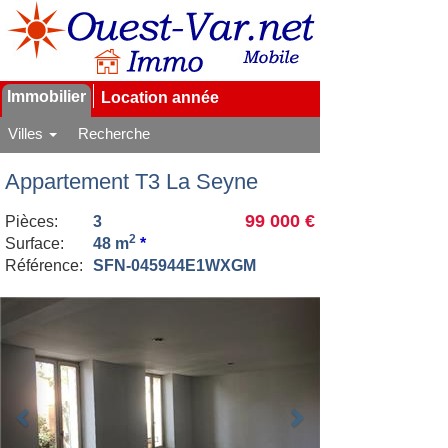
Immobilier
Location année
Villes
Recherche
Appartement T3 La Seyne
99 000 €
Pièces:
3
2
Surface:
48 m
*
Référence:
SFN-045944E1WXGM