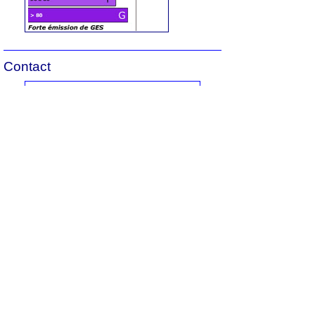
Contact
N'oubliez pas de préciser, que vous avez
lu cette annonce sur
Ouest-Var.net
Iad France
Demandez:
Isabelle Giraudet
Tel :
06 67 15 01 26
Contactez l'annonceur
Prénom
*
Nom
*
Email
*