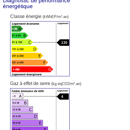
Diagnostic de performance
énergétique
Classe énergie
(kWhEP/m².an)
130
Gaz à effet de serre
(kg éqCO2/m².an)
4