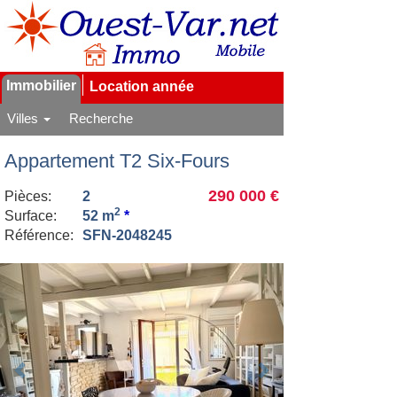
Immobilier
Location année
Villes
Recherche
Appartement T2 Six-Fours
290 000 €
Pièces:
2
2
Surface:
52 m
*
Référence:
SFN-2048245