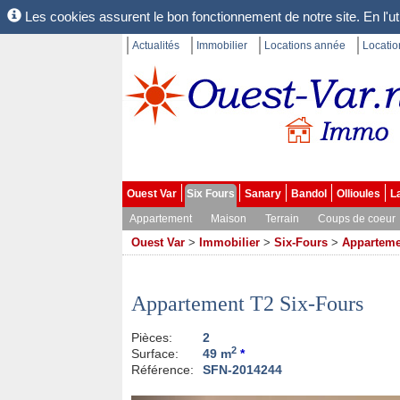
Les cookies assurent le bon fonctionnement de notre site. En l'uti
Actualités
Immobilier
Locations année
Locati
Ouest Var
Six Fours
Sanary
Bandol
Ollioules
L
Appartement
Maison
Terrain
Coups de coeur
Ouest Var
>
Immobilier
>
Six-Fours
>
Apparteme
Appartement T2 Six-Fours
Pièces:
2
2
Surface:
49 m
*
Référence:
SFN-2014244