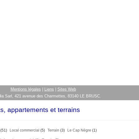
Mentions légales
|
Liens
|
Sites Web
ia Sarl, 421 avenue des Charmettes, 83140 LE BRUSC.
as, appartements et terrains
(51)
Local commercial
(5)
Terrain
(3)
Le Cap Nègre
(1)