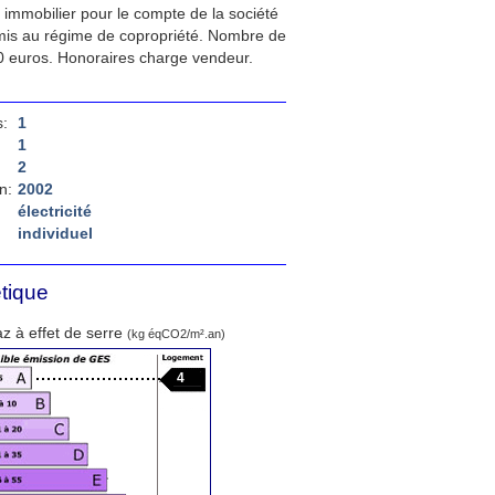
 immobilier pour le compte de la société
is au régime de copropriété. Nombre de
0 euros. Honoraires charge vendeur.
:
1
1
2
n:
2002
électricité
individuel
tique
z à effet de serre
(kg éqCO2/m².an)
4