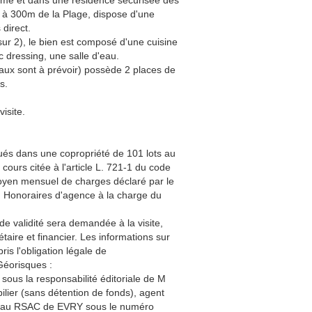
lme et dans une résidence sécurisée des
 à 300m de la Plage, dispose d'une
 direct.
ur 2), le bien est composé d'une cuisine
 dressing, une salle d'eau.
aux sont à prévoir) possède 2 places de
s.
isite.
tués dans une copropriété de 101 lots au
 cours citée à l'article L. 721-1 du code
 moyen mensuel de charges déclaré par le
. Honoraires d'agence à la charge du
de validité sera demandée à la visite,
aire et financier. Les informations sur
is l'obligation légale de
Géorisques :
sous la responsabilité éditoriale de M
ier (sans détention de fonds), agent
é au RSAC de EVRY sous le numéro