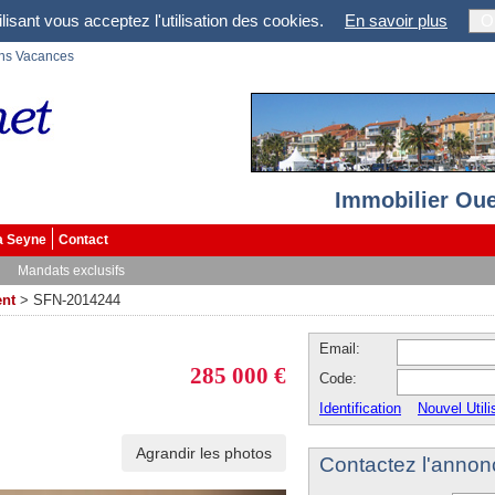
lisant vous acceptez l'utilisation des cookies.
En savoir plus
O
ons Vacances
Immobilier Oue
a Seyne
Contact
Mandats exclusifs
nt
>
SFN-2014244
Email:
285 000 €
Code:
Identification
Nouvel Utili
Agrandir les photos
Contactez l'annon