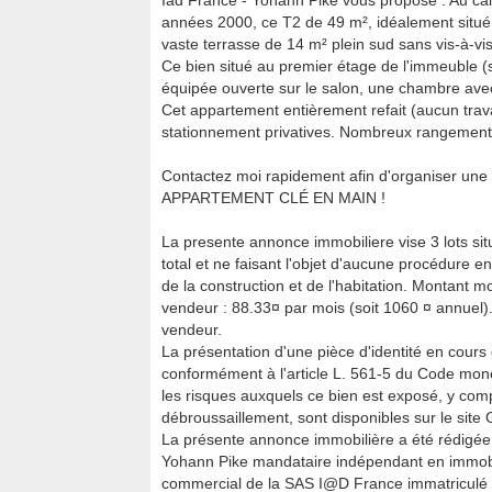
Iad France - Yohann Pike vous propose : Au ca
années 2000, ce T2 de 49 m², idéalement situé
vaste terrasse de 14 m² plein sud sans vis-à-vis
Ce bien situé au premier étage de l'immeuble (s
équipée ouverte sur le salon, une chambre avec
Cet appartement entièrement refait (aucun trav
stationnement privatives. Nombreux rangement
Contactez moi rapidement afin d'organiser une v
APPARTEMENT CLÉ EN MAIN !
La presente annonce immobiliere vise 3 lots si
total et ne faisant l'objet d'aucune procédure en
de la construction et de l'habitation. Montant
vendeur : 88.33¤ par mois (soit 1060 ¤ annuel)
vendeur.
La présentation d'une pièce d'identité en cours 
conformément à l'article L. 561-5 du Code monét
les risques auxquels ce bien est exposé, y compr
débroussaillement, sont disponibles sur le site 
La présente annonce immobilière a été rédigée 
Yohann Pike mandataire indépendant en immobil
commercial de la SAS I@D France immatricul