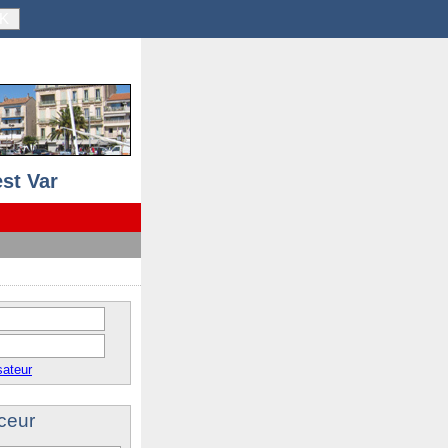
K
st Var
sateur
ceur