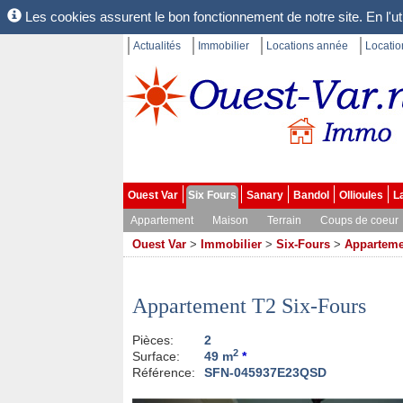
Les cookies assurent le bon fonctionnement de notre site. En l'uti
Actualités
Immobilier
Locations année
Locati
Ouest Var
Six Fours
Sanary
Bandol
Ollioules
L
Appartement
Maison
Terrain
Coups de coeur
Ouest Var
>
Immobilier
>
Six-Fours
>
Apparteme
Appartement T2 Six-Fours
Pièces:
2
2
Surface:
49 m
*
Référence:
SFN-045937E23QSD