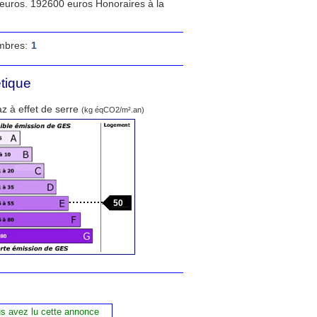
 euros. 192600 euros Honoraires à la
mbres:
1
tique
z à effet de serre
(kg éqCO2/m².an)
50
us avez lu cette annonce