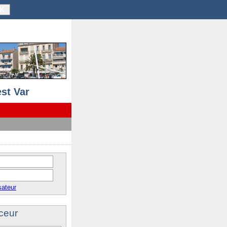
K
st Var
sateur
ceur