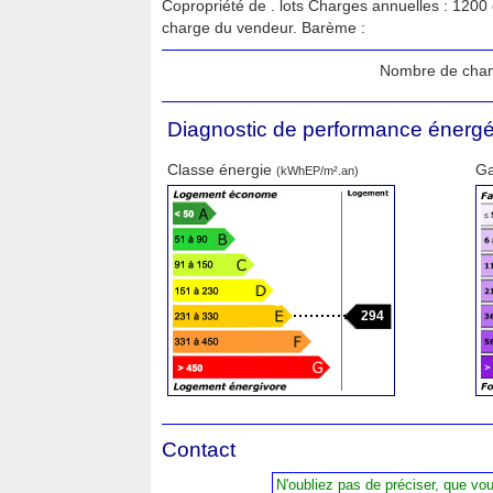
Copropriété de . lots Charges annuelles : 1200
charge du vendeur. Barème :
Nombre de cha
Diagnostic de performance énergé
Classe énergie
Ga
(kWhEP/m².an)
294
Contact
N'oubliez pas de préciser, que vo