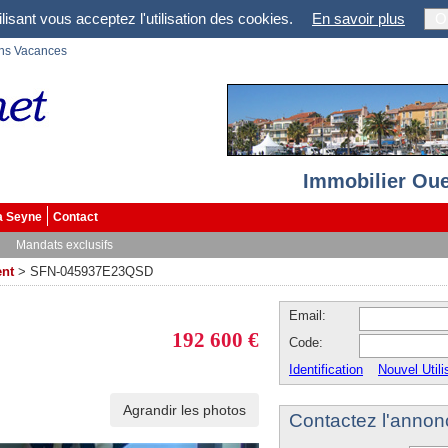
lisant vous acceptez l'utilisation des cookies.
En savoir plus
O
ons Vacances
Immobilier Oue
a Seyne
Contact
Mandats exclusifs
nt
>
SFN-045937E23QSD
Email:
192 600 €
Code:
Identification
Nouvel Utili
Agrandir les photos
Contactez l'annon