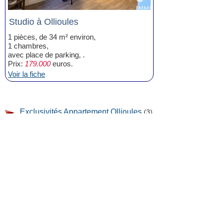
Studio à Ollioules
1 pièces, de 34 m² environ,
1 chambres,
avec place de parking, .
Prix:
179.000
euros.
Voir la fiche
Exclusivités Appartement Ollioules
(3)
Exclusivités Studio Ollioules
(1)
Exclusivités Appartement T2 Ollioules
(2)
Exclusivités Villa, Maison Ollioules
(2)
Exclusivités Local commercial
Ollioules
(1)
Mentions légales
|
Liens