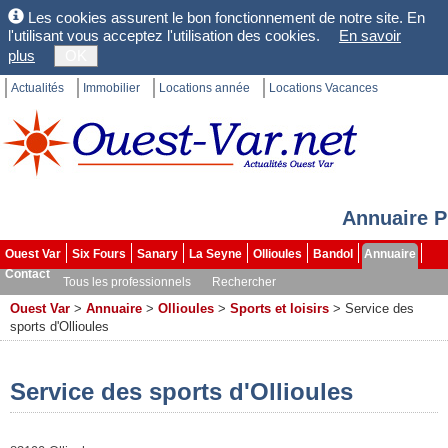
Les cookies assurent le bon fonctionnement de notre site. En
l'utilisant vous acceptez l'utilisation des cookies.
En savoir
plus
OK
Actualités
Immobilier
Locations année
Locations Vacances
Annuaire P
Ouest Var
Six Fours
Sanary
La Seyne
Ollioules
Bandol
Annuaire
Contact
Tous les professionnels
Rechercher
Ouest Var
>
Annuaire
>
Ollioules
>
Sports et loisirs
>
Service des
sports d'Ollioules
Service des sports d'Ollioules