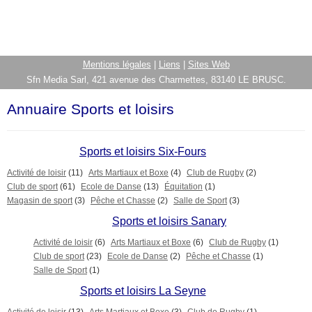
Mentions légales
|
Liens
|
Sites Web
Sfn Media Sarl, 421 avenue des Charmettes, 83140 LE BRUSC.
Annuaire Sports et loisirs
Sports et loisirs Six-Fours
Activité de loisir
(11)
Arts Martiaux et Boxe
(4)
Club de Rugby
(2)
Club de sport
(61)
Ecole de Danse
(13)
Équitation
(1)
Magasin de sport
(3)
Pêche et Chasse
(2)
Salle de Sport
(3)
Sports et loisirs Sanary
Activité de loisir
(6)
Arts Martiaux et Boxe
(6)
Club de Rugby
(1)
Club de sport
(23)
Ecole de Danse
(2)
Pêche et Chasse
(1)
Salle de Sport
(1)
Sports et loisirs La Seyne