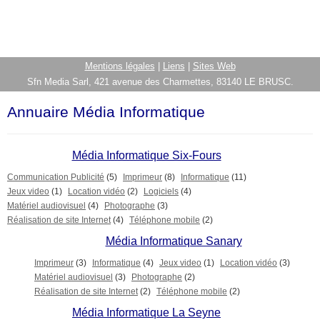
Mentions légales
|
Liens
|
Sites Web
Sfn Media Sarl, 421 avenue des Charmettes, 83140 LE BRUSC.
Annuaire Média Informatique
Média Informatique Six-Fours
Communication Publicité
(5)
Imprimeur
(8)
Informatique
(11)
Jeux video
(1)
Location vidéo
(2)
Logiciels
(4)
Matériel audiovisuel
(4)
Photographe
(3)
Réalisation de site Internet
(4)
Téléphone mobile
(2)
Média Informatique Sanary
Imprimeur
(3)
Informatique
(4)
Jeux video
(1)
Location vidéo
(3)
Matériel audiovisuel
(3)
Photographe
(2)
Réalisation de site Internet
(2)
Téléphone mobile
(2)
Média Informatique La Seyne