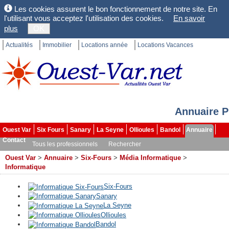
Les cookies assurent le bon fonctionnement de notre site. En
l'utilisant vous acceptez l'utilisation des cookies.
En savoir
plus
OK
Actualités
Immobilier
Locations année
Locations Vacances
Annuaire P
Ouest Var
Six Fours
Sanary
La Seyne
Ollioules
Bandol
Annuaire
Contact
Tous les professionnels
Rechercher
Ouest Var
>
Annuaire
>
Six-Fours
>
Média Informatique
>
Informatique
Six-Fours
Sanary
La Seyne
Ollioules
Bandol