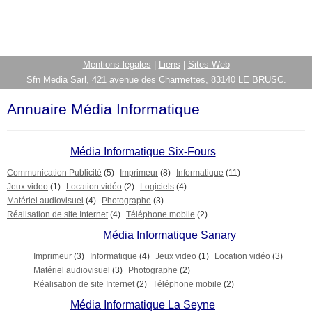
Mentions légales
|
Liens
|
Sites Web
Sfn Media Sarl, 421 avenue des Charmettes, 83140 LE BRUSC.
Annuaire Média Informatique
Média Informatique Six-Fours
Communication Publicité
(5)
Imprimeur
(8)
Informatique
(11)
Jeux video
(1)
Location vidéo
(2)
Logiciels
(4)
Matériel audiovisuel
(4)
Photographe
(3)
Réalisation de site Internet
(4)
Téléphone mobile
(2)
Média Informatique Sanary
Imprimeur
(3)
Informatique
(4)
Jeux video
(1)
Location vidéo
(3)
Matériel audiovisuel
(3)
Photographe
(2)
Réalisation de site Internet
(2)
Téléphone mobile
(2)
Média Informatique La Seyne