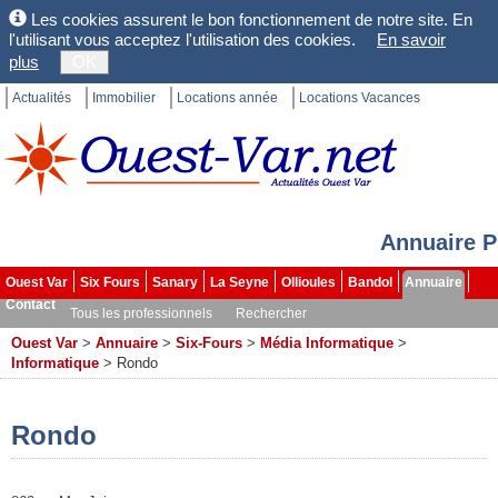
Les cookies assurent le bon fonctionnement de notre site. En
l'utilisant vous acceptez l'utilisation des cookies.
En savoir
plus
OK
Actualités
Immobilier
Locations année
Locations Vacances
Annuaire P
Ouest Var
Six Fours
Sanary
La Seyne
Ollioules
Bandol
Annuaire
Contact
Tous les professionnels
Rechercher
Ouest Var
>
Annuaire
>
Six-Fours
>
Média Informatique
>
Informatique
>
Rondo
Rondo