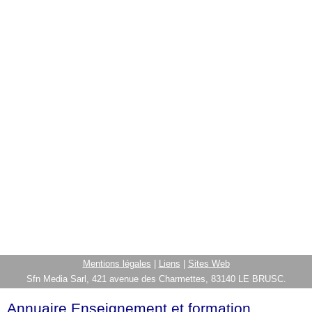
Mentions légales
|
Liens
|
Sites Web
Sfn Media Sarl, 421 avenue des Charmettes, 83140 LE BRUSC.
Annuaire Enseignement et formation