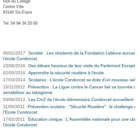
Rue du Collège
Centre Ville
83140 Six-Fours
Tel: 04 94 34 20 08
Ecole Condorcet sur Ouest-Var.net
06/01/2017
Société : Les résidents de la Fondation Lelièvre accueill
l'école Condorcet.
23/06/2016
Des élèves heureux de leur visite du Parlement Europé
02/05/2016
Apprendre la sécurité routière à l’école
17/03/2014
Scolaires : L’école Condorcet se dote d’un nouveau self
15/11/2012
Prévention : La Ligue contre le Cancer fait sa tournée d
sensibiliser au tabagisme
03/06/2012
Les Cm2 de l'école élémentaire Condorcet accueillent l
11/05/2011
Prévention scolaire : "Sécurité Routière" : le challenge 
l'Ecole Condorcet
17/02/2011
Education civique : L'Assemblée nationale pour une cl
l'école Condorcet