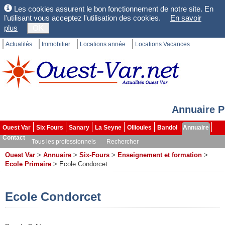
Les cookies assurent le bon fonctionnement de notre site. En
l'utilisant vous acceptez l'utilisation des cookies.
En savoir
plus
OK
Actualités
Immobilier
Locations année
Locations Vacances
Annuaire P
Ouest Var
Six Fours
Sanary
La Seyne
Ollioules
Bandol
Annuaire
Contact
Tous les professionnels
Rechercher
Ouest Var
>
Annuaire
>
Six-Fours
>
Enseignement et formation
>
Ecole Primaire
>
Ecole Condorcet
Ecole Condorcet