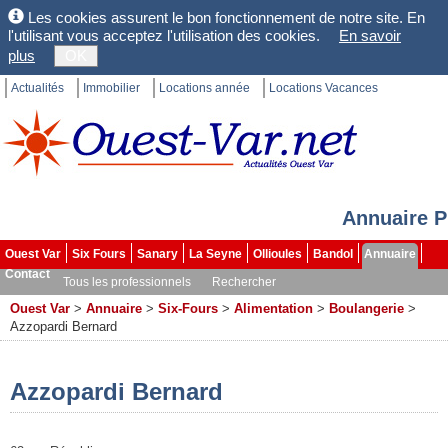
Les cookies assurent le bon fonctionnement de notre site. En
l'utilisant vous acceptez l'utilisation des cookies.
En savoir
plus
OK
Actualités
Immobilier
Locations année
Locations Vacances
Annuaire P
Ouest Var
Six Fours
Sanary
La Seyne
Ollioules
Bandol
Annuaire
Contact
Tous les professionnels
Rechercher
Ouest Var
>
Annuaire
>
Six-Fours
>
Alimentation
>
Boulangerie
>
Azzopardi Bernard
Azzopardi Bernard