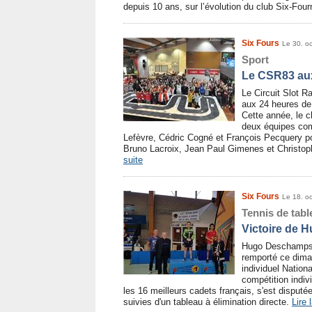
depuis 10 ans, sur l’évolution du club Six-Fou
Six Fours
Le 30. o
Sport
Le CSR83 au
Le Circuit Slot R
aux 24 heures de
Cette année, le cl
deux équipes com
Lefèvre, Cédric Cogné et François Pecquery pou
Bruno Lacroix, Jean Paul Gimenes et Christop
suite
Six Fours
Le 18. o
Tennis de tabl
Victoire de
Hugo Deschamps d
remporté ce dima
individuel Nation
compétition indivi
les 16 meilleurs cadets français, s'est disput
suivies d'un tableau à élimination directe.
Lire 