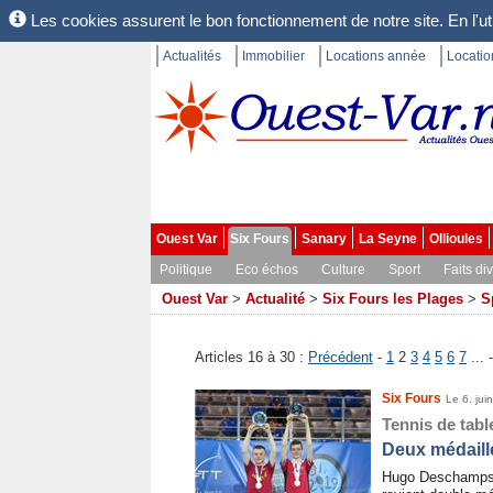
Les cookies assurent le bon fonctionnement de notre site. En l'uti
Actualités
Immobilier
Locations année
Locati
Ouest Var
Six Fours
Sanary
La Seyne
Ollioules
Politique
Eco échos
Culture
Sport
Faits di
Ouest Var
>
Actualité
>
Six Fours les Plages
>
S
Articles 16 à 30 :
Précédent
-
1
2
3
4
5
6
7
... 
Six Fours
Le 6. jui
Tennis de tabl
Deux médail
Hugo Deschamps d