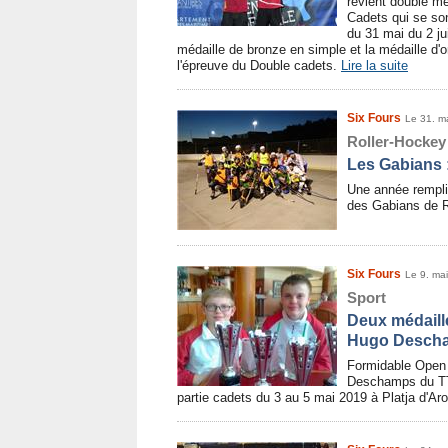
revient double m
Cadets qui se son
du 31 mai du 2 jui
médaille de bronze en simple et la médaille d
l'épreuve du Double cadets.
Lire la suite
Six Fours
Le 31. m
Roller-Hockey
Les Gabians :
Une année remplie
des Gabians de
Six Fours
Le 9. ma
Sport
Deux médaille
Hugo Desch
Formidable Open 
Deschamps du TT 
partie cadets du 3 au 5 mai 2019 à Platja d'A