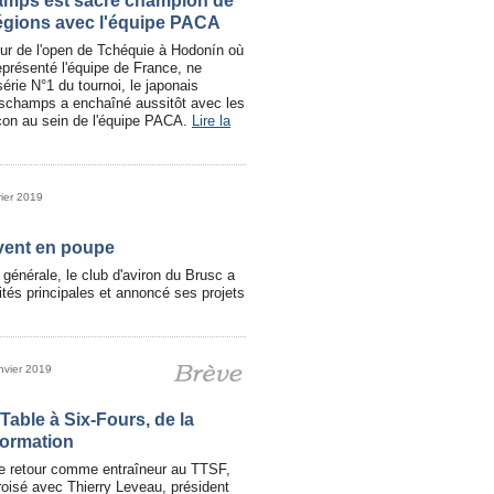
mps est sacré champion de
égions avec l'équipe PACA
our de l'open de Tchéquie à Hodonín où
représenté l'équipe de France, ne
érie N°1 du tournoi, le japonais
schamps a enchaîné aussitôt avec les
on au sein de l'équipe PACA.
Lire la
rier 2019
 vent en poupe
énérale, le club d'aviron du Brusc a
tés principales et annoncé ses projets
nvier 2019
Table à Six-Fours, de la
formation
 de retour comme entraîneur au TTSF,
roisé avec Thierry Leveau, président