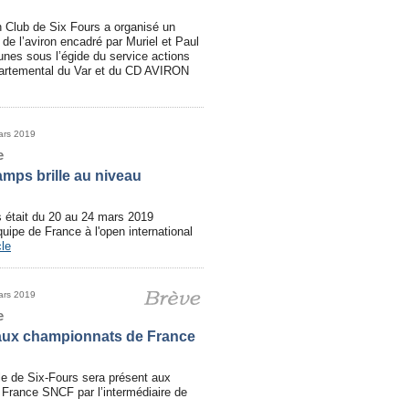
on Club de Six Fours a organisé un
de l’aviron encadré par Muriel et Paul
nes sous l’égide du service actions
épartemental du Var et du CD AVIRON
ars 2019
e
ps brille au niveau
était du 20 au 24 mars 2019
uipe de France à l'open international
cle
ars 2019
e
aux championnats de France
le de Six-Fours sera présent aux
France SNCF par l’intermédiaire de