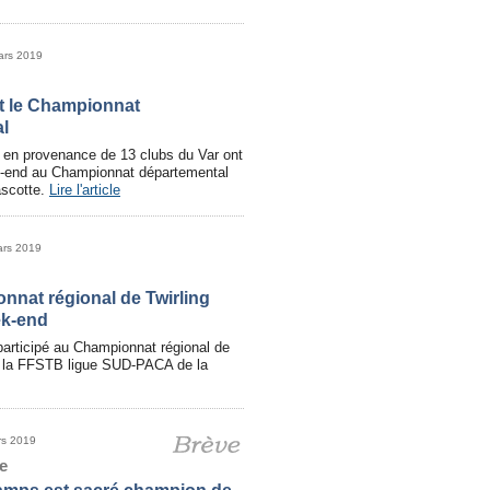
ars 2019
t le Championnat
l
 en provenance de 13 clubs du Var ont
k-end au Championnat départemental
ascotte.
Lire l'article
ars 2019
nnat régional de Twirling
ek-end
participé au Championnat régional de
e la FFSTB ligue SUD-PACA de la
rs 2019
e