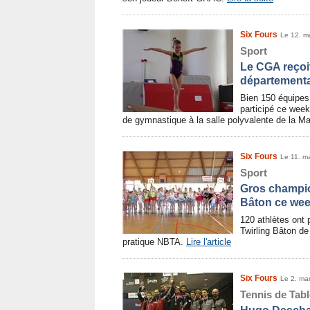
Six Fours
Le 12. m
Sport
Le CGA reçoi
départementa
Bien 150 équipes
participé ce wee
de gymnastique à la salle polyvalente de la M
Six Fours
Le 11. m
Sport
Gros champio
Bâton ce we
120 athlètes ont 
Twirling Bâton d
pratique NBTA.
Lire l'article
Six Fours
Le 2. ma
Tennis de Tabl