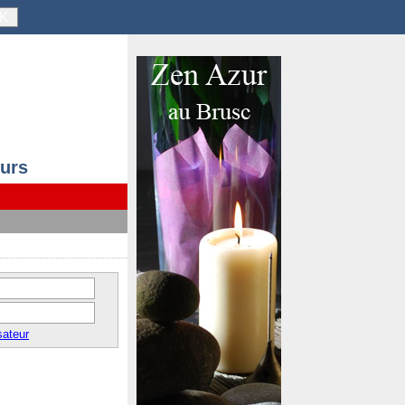
K
ours
sateur