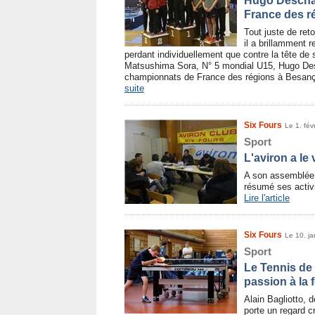
Hugo Descha
France des r
Tout juste de ret
il a brillamment 
perdant individuellement que contre la tête de s
Matsushima Sora, N° 5 mondial U15, Hugo De
championnats de France des régions à Besanç
suite
Six Fours
Le 1. fév
Sport
L'aviron a le
A son assemblée g
résumé ses activi
Lire l'article
Six Fours
Le 10. ja
Sport
Le Tennis de 
passion à la 
Alain Bagliotto,
porte un regard c