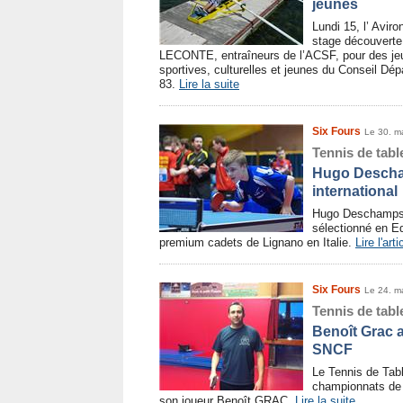
jeunes
Lundi 15, l’ Avir
stage découverte 
LECONTE, entraîneurs de l’ACSF, pour des jeu
sportives, culturelles et jeunes du Conseil D
83.
Lire la suite
Six Fours
Le 30. m
Tennis de tabl
Hugo Descham
international
Hugo Deschamps 
sélectionné en Eq
premium cadets de Lignano en Italie.
Lire l'arti
Six Fours
Le 24. m
Tennis de tabl
Benoît Grac 
SNCF
Le Tennis de Tab
championnats de 
son joueur Benoît GRAC.
Lire la suite