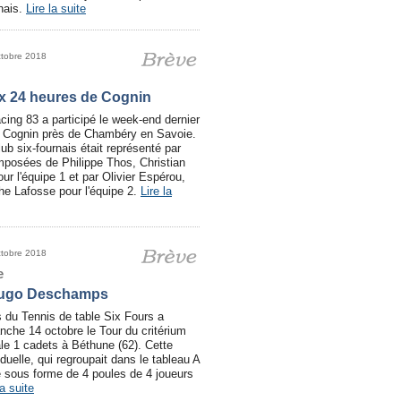
rnais.
Lire la suite
ctobre 2018
x 24 heures de Cognin
acing 83 a participé le week-end dernier
 Cognin près de Chambéry en Savoie.
ub six-fournais était représenté par
posées de Philippe Thos, Christian
r l'équipe 1 et par Olivier Espérou,
he Lafosse pour l'équipe 2.
Lire la
ctobre 2018
e
 Hugo Deschamps
u Tennis de table Six Fours a
nche 14 octobre le Tour du critérium
ale 1 cadets à Béthune (62). Cette
duelle, qui regroupait dans le tableau A
ée sous forme de 4 poules de 4 joueurs
la suite