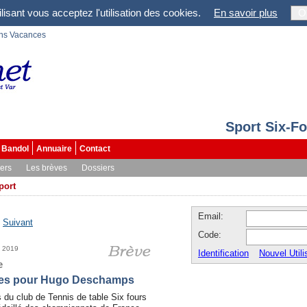
lisant vous acceptez l'utilisation des cookies.
En savoir plus
O
ons Vacances
Sport Six-F
Bandol
Annuaire
Contact
vers
Les brèves
Dossiers
port
Email:
-
Suivant
Code:
n 2019
Identification
Nouvel Utili
e
les pour Hugo Deschamps
u club de Tennis de table Six fours