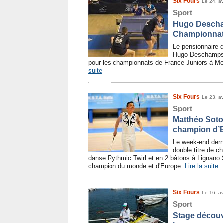
Six Fours
Le 24. av
Sport
Hugo Descham
Championnat
Le pensionnaire d
Hugo Deschamps 
pour les championnats de France Juniors à Mon
suite
Six Fours
Le 23. av
Sport
Matthéo Soto 
champion d’E
Le week-end dern
double titre de c
danse Rythmic Twirl et en 2 bâtons à Lignano S
champion du monde et d'Europe.
Lire la suite
Six Fours
Le 16. av
Sport
Stage découve