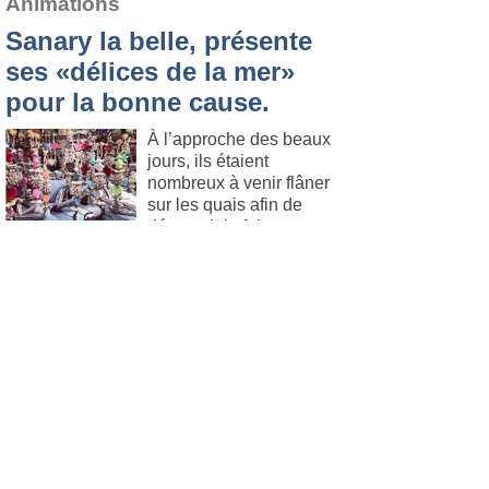
Animations
Sanary la belle, présente
ses «délices de la mer»
pour la bonne cause.
À l’approche des beaux
jours, ils étaient
nombreux à venir flâner
sur les quais afin de
découvrir la foire
organisée par la délégation de Sanary-sur-
Mer de la "Ligue contre le cancer".
Lire
l'article
.
Six Fours
Le 14. avril 2014
Tourisme
Les premières plages
ouvriront le 1er mai
Le ballet des tracteurs et