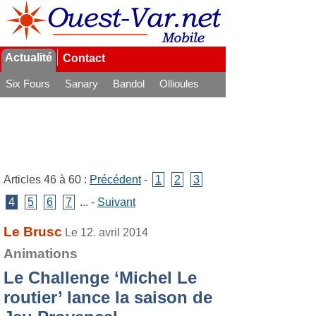
Actualité
Contact
Six Fours
Sanary
Bandol
Ollioules
La Seyne
Articles 46 à 60 :
Précédent
-
1
2
3
4
5
6
7
... -
Suivant
Le Brusc
Le 12. avril 2014
Animations
Le Challenge ‘Michel Le
routier’ lance la saison de