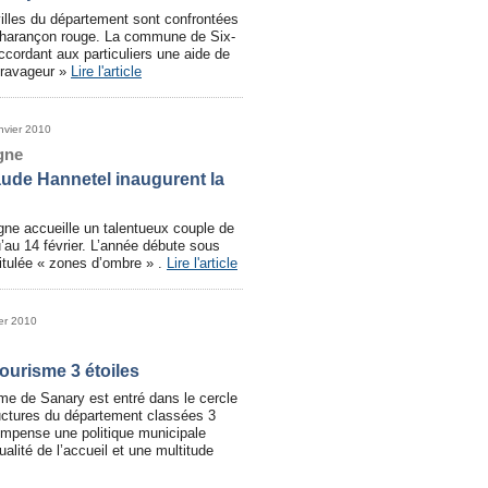
lles du département sont confrontées
charançon rouge. La commune de Six-
cordant aux particuliers une aide de
u ravageur »
Lire l'article
nvier 2010
gne
laude Hannetel inaugurent la
ne accueille un talentueux couple de
u’au 14 février. L’année débute sous
titulée « zones d’ombre » .
Lire l'article
ier 2010
tourisme 3 étoiles
sme de Sanary est entré dans le cercle
uctures du département classées 3
ompense une politique municipale
ualité de l’accueil et une multitude