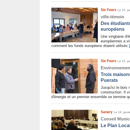
Six Fours
Le 15. ja
ville-témoin
Des étudiant
européens
Une vingtaine d'é
européennes a visi
comment les fonds européens étaient utilisés
Six Fours
Le 15. ja
Environnemen
Trois maison
Puerats
Jusqu'ici le bois
construction. Il 
d'énergie et un premier ensemble se termine q
Sanary
Le 16. janv
Conseil Munic
Le Plan Loca