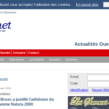
lisant vous acceptez l'utilisation des cookies.
En savoir plus
O
ons Vacances
Actualités Oue
Bandol
Annuaire
Contact
ort
Faits divers
Les brèves
Dossiers
Archives
Email:
uivant
Code:
nvier 2010
Identification
Nouvel Utili
Embiez
Brusc a justifié l’adhésion du
ramme Natura 2000