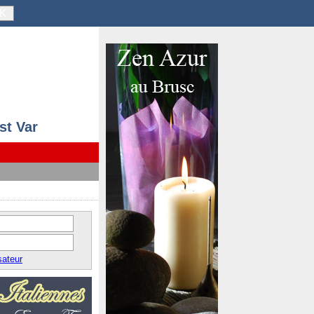
K
st Var
sateur