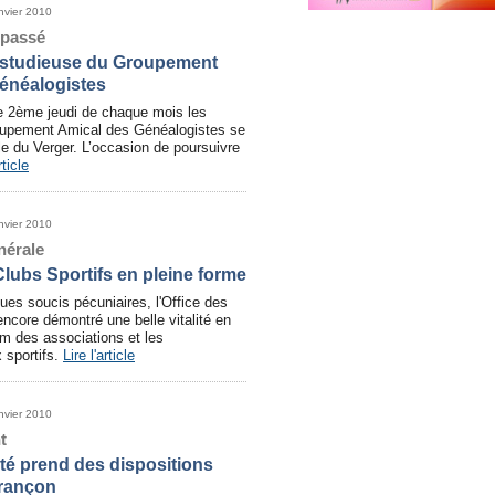
nvier 2010
 passé
studieuse du Groupement
énéalogistes
 2ème jeudi de chaque mois les
oupement Amical des Généalogistes se
lle du Verger. L’occasion de poursuivre
rticle
nvier 2010
nérale
Clubs Sportifs en pleine forme
ues soucis pécuniaires, l'Office des
encore démontré une belle vitalité en
um des associations et les
 sportifs.
Lire l'article
nvier 2010
t
té prend des dispositions
arançon