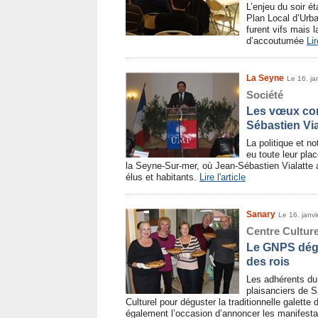
L’enjeu du soir ét
Plan Local d’Urb
furent vifs mais 
d’accoutumée
Lir
La Seyne
Le 16. ja
Société
Les vœux com
Sébastien Via
La politique et n
eu toute leur pla
la Seyne-Sur-mer, où Jean-Sébastien Vialatte 
élus et habitants.
Lire l'article
Sanary
Le 16. janv
Centre Culture
Le GNPS dégus
des rois
Les adhérents du
plaisanciers de S
Culturel pour déguster la traditionnelle galette
également l’occasion d’annoncer les manifesta