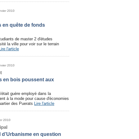
nvier 2010
s en quête de fonds
tudiants de master 2 d'études
té la ville pour voir sur le terrain
Lire l'article
nvier 2010
t
s en bois poussent aux
 n'était guère employé dans la
vient à la mode pour cause d'économies
uartier des Puerats
Lire l'article
ier 2010
ipal
l d’Urbanisme en question