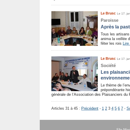
Le Brusc
Le 17. ja
Paroisse
Après la past
Tous les artisans 
anima la veillée 
fêter les rois
Lire 
Le Brusc
Le 17. ja
Société
Les plaisanci
environnemen
Le thème de l’en
prépondérante hie
générale de l’Association des Plaisanciers du
Articles 31 à 45 :
Précédent
-
1
2
3
4
5
6
7
-
S
Sfn Med