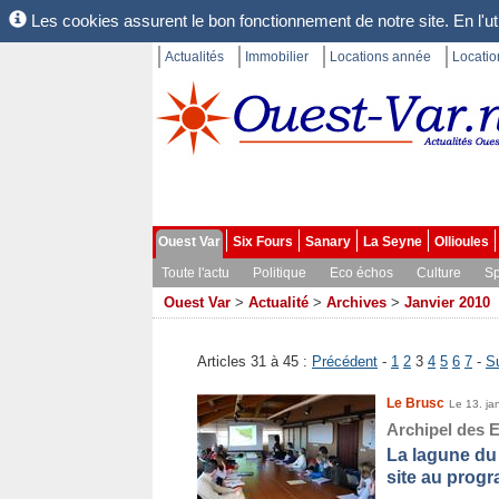
Les cookies assurent le bon fonctionnement de notre site. En l'uti
Actualités
Immobilier
Locations année
Locati
Ouest Var
Six Fours
Sanary
La Seyne
Ollioules
Toute l'actu
Politique
Eco échos
Culture
Sp
Ouest Var
>
Actualité
>
Archives
>
Janvier 2010
Articles 31 à 45 :
Précédent
-
1
2
3
4
5
6
7
-
S
Le Brusc
Le 13. ja
Archipel des 
La lagune du 
site au prog