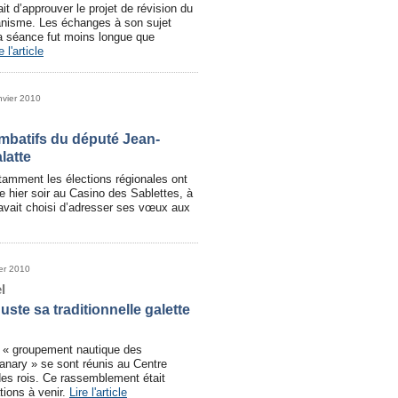
ait d’approuver le projet de révision du
anisme. Les échanges à son sujet
la séance fut moins longue que
e l'article
nvier 2010
batifs du député Jean-
latte
otamment les élections régionales ont
ce hier soir au Casino des Sablettes, à
avait choisi d’adresser ses vœux aux
ier 2010
l
te sa traditionnelle galette
 « groupement nautique des
anary » se sont réunis au Centre
 des rois. Ce rassemblement était
tions à venir.
Lire l'article