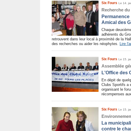
Six Fours
Le 14. ja
Recherche du
Permanence 
Amical des G
Chaque deuxième
adhérents du Gr
retrouvent dans leur local à proximité de la Ha
des recherches ou aider les néophytes.
Lire l'a
Six Fours
Le 15. ja
Assemblée gé
L'Office des 
En dépit de quelq
Clubs Sportifs a 
organisant le for
récompenses aux
Six Fours
Le 15. ja
Environnemen
La municipali
contre le ch