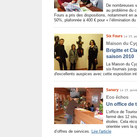
De nombreuses vi
au problème du 
Fours a pris des dispositions, notamment en ac
50%, plafonnée à 400 € pour « l’élimination d
Six Fours
Le 15. ja
Maison du Cy
Brigitte et C
saison 2010
La Maison du Cyg
six-fournais jusq
d'excellents auspices avec cette exposition in
Sanary
Le 15. janv
Eco échos
Un office de 
L’office de Touri
fermé des 12 str
étoiles. Cela réc
orientée vers la q
d’offres de services.
Lire l'article