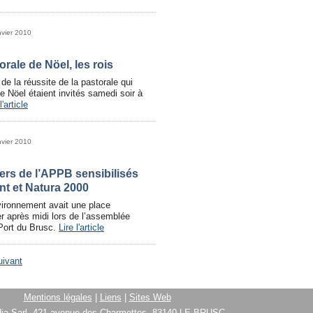
nvier 2010
orale de Nöel, les rois
de la réussite de la pastorale qui
de Nöel étaient invités samedi soir à
l'article
nvier 2010
ers de l’APPB sensibilisés
t et Natura 2000
vironnement avait une place
r après midi lors de l’assemblée
 Port du Brusc.
Lire l'article
uivant
Mentions légales
|
Liens
|
Sites Web
ia Sarl, 421 avenue des Charmettes, 83140 LE BRUSC.