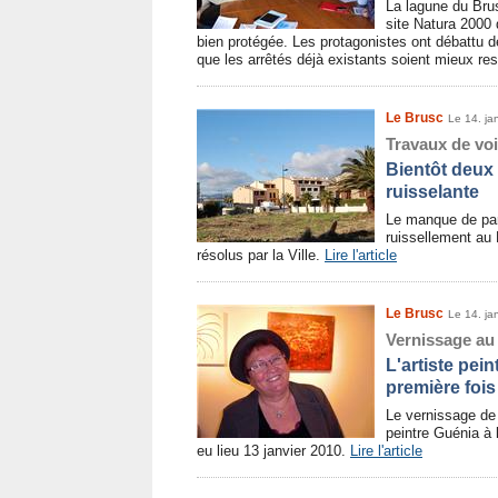
La lagune du Brus
site Natura 2000
bien protégée. Les protagonistes ont débattu
que les arrêtés déjà existants soient mieux re
Le Brusc
Le 14. ja
Travaux de voi
Bientôt deux
ruisselante
Le manque de park
ruissellement au 
résolus par la Ville.
Lire l'article
Le Brusc
Le 14. ja
Vernissage au
L'artiste pei
première fois
Le vernissage de l
peintre Guénia à 
eu lieu 13 janvier 2010.
Lire l'article