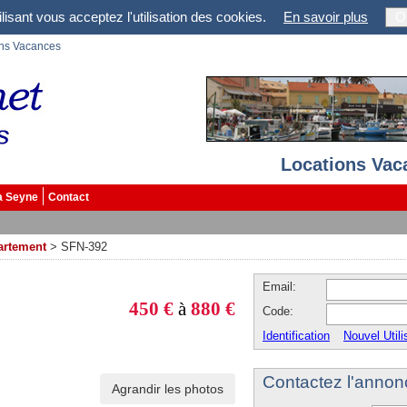
lisant vous acceptez l'utilisation des cookies.
En savoir plus
O
ons Vacances
Locations Vac
a Seyne
Contact
artement
>
SFN-392
Email:
450 €
à
880 €
Code:
Identification
Nouvel Utili
Contactez l'annon
Agrandir les photos