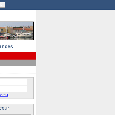
K
ances
sateur
ceur