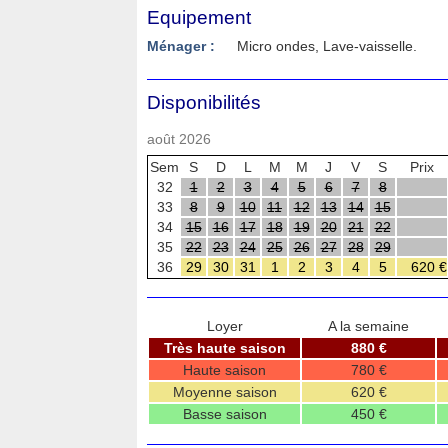
Equipement
Ménager :
Micro ondes, Lave-vaisselle.
Disponibilités
août 2026
Sem
S
D
L
M
M
J
V
S
Prix
32
1
2
3
4
5
6
7
8
33
8
9
10
11
12
13
14
15
34
15
16
17
18
19
20
21
22
35
22
23
24
25
26
27
28
29
36
29
30
31
1
2
3
4
5
620 €
Loyer
A la semaine
Très haute saison
880 €
Haute saison
780 €
Moyenne saison
620 €
Basse saison
450 €