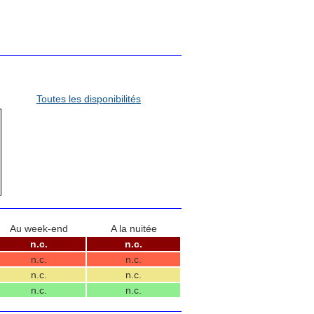
Toutes les disponibilités
Au week-end
A la nuitée
n.c.
n.c.
n.c.
n.c.
n.c.
n.c.
n.c.
n.c.