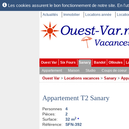
Les cookies assurent le bon fonctionnement de notre site. En l'uti
Actualités
Immobilier
Locations année
Locati
Ouest Var
Six Fours
Sanary
Bandol
Ollioules
L
Appartement
Maison
Studio
Coups de coeur
Ouest Var
>
Locations vacances
>
Sanary
>
App
Appartement T2 Sanary
Personnes
4
Pièces:
2
2
Surface:
32 m
*
Référence:
SFN-392