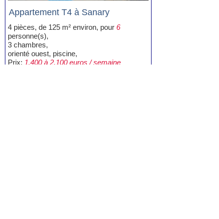
Appartement T4 à Sanary
4 pièces, de 125 m² environ, pour
6
personne(s),
3 chambres,
orienté ouest, piscine,
Prix:
1.400 à 2.100 euros / semaine
Voir la fiche
Location Appartement T4 Sanary avec
piscine
(1)
Location Appartement Sanary
(62)
Location Appartement T2 Sanary
(26)
Location Appartement T3 Sanary
(27)
Location Appartement T4 Sanary
(2)
Location Villa, Maison Sanary
(14)
Location Studio Sanary
(2)