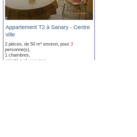
Appartement T2 à Sanary - Centre
ville
2 pièces, de 50 m² environ, pour
3
personne(s),
1 chambres,
orienté sud, vue mer,
avec place de parking, .
Proximité centre ville, mer, commerces
Prix:
573 à 915 euros / semaine
Voir la fiche
Location Appartement Sanary vue mer
(6)
Location Appartement T2 Sanary vue
mer
(2)