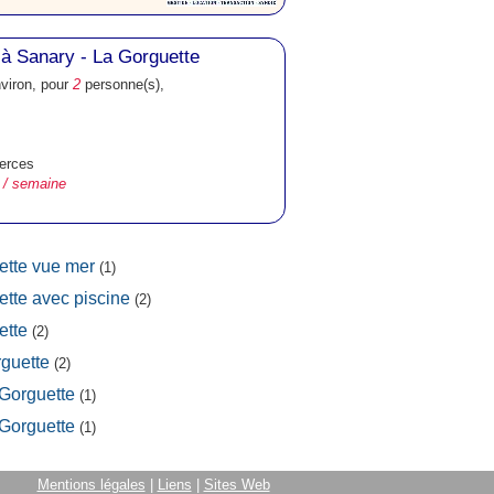
à Sanary - La Gorguette
nviron, pour
2
personne(s),
erces
 / semaine
ette vue mer
(1)
tte avec piscine
(2)
ette
(2)
guette
(2)
Gorguette
(1)
Gorguette
(1)
Mentions légales
|
Liens
|
Sites Web