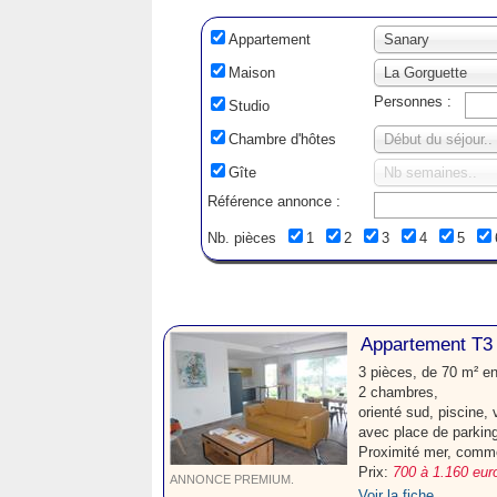
Appartement
Sanary
Maison
La Gorguette
Personnes :
Studio
Chambre d'hôtes
Début du séjour..
Gîte
Nb semaines..
Référence annonce :
Nb. pièces
1
2
3
4
5
Appartement T3 
3 pièces, de 70 m² e
2 chambres,
orienté sud, piscine,
avec place de parking
Proximité mer, comm
Prix:
700 à 1.160 eur
ANNONCE PREMIUM.
Voir la fiche