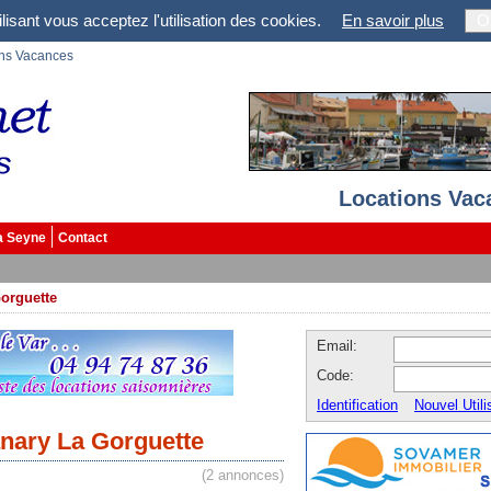
lisant vous acceptez l'utilisation des cookies.
En savoir plus
O
ons Vacances
Locations Vac
a Seyne
Contact
orguette
Email:
Code:
Identification
Nouvel Utili
nary La Gorguette
(2 annonces)