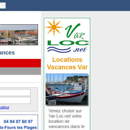
K
ances
sateur