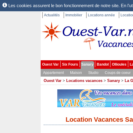
Les cookies assurent le bon fonctionnement de notre site. En l'uti
Actualités
Immobilier
Locations année
Locati
Ouest Var
Six Fours
Sanary
Bandol
Ollioules
L
Appartement
Maison
Studio
Coups de coeur
Ouest Var
>
Locations vacances
>
Sanary
>
La G
Location Vacances Sa