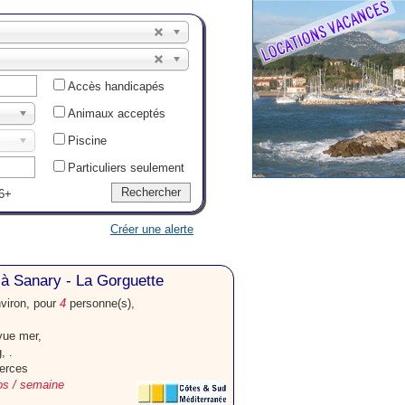
Accès handicapés
Animaux acceptés
Piscine
Particuliers seulement
6+
Créer une alerte
à Sanary - La Gorguette
nviron, pour
4
personne(s),
 vue mer,
, .
erces
os / semaine