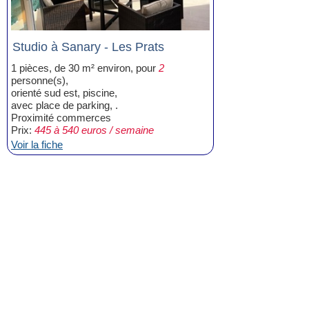
Studio à Sanary - Les Prats
1 pièces, de 30 m² environ, pour
2
personne(s),
orienté sud est, piscine,
avec place de parking, .
Proximité commerces
Prix:
445 à 540 euros / semaine
Voir la fiche
Location Vacances Sanary Les Prats
avec piscine
(1)
Location Vacances Sanary Les Prats
(1)
Location Appartement Sanary Les
Prats
(1)