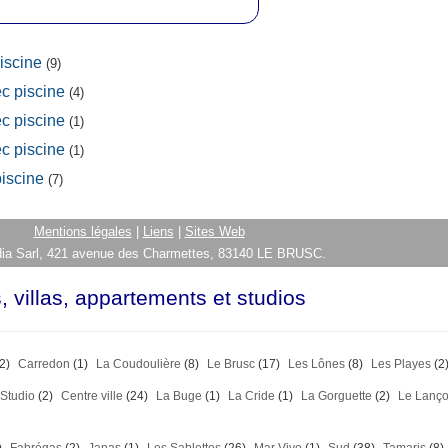
iscine
(9)
c piscine
(4)
c piscine
(1)
c piscine
(1)
piscine
(7)
Mentions légales
|
Liens
|
Sites Web
ia Sarl, 421 avenue des Charmettes, 83140 LE BRUSC.
 villas, appartements et studios
2)
Carredon
(1)
La Coudoulière
(8)
Le Brusc
(17)
Les Lônes
(8)
Les Playes
(2
Studio
(2)
Centre ville
(24)
La Buge
(1)
La Cride
(1)
La Gorguette
(2)
Le Lanç