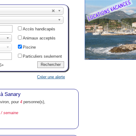
Accès handicapés
Animaux acceptés
Piscine
Particuliers seulement
6+
Créer une alerte
 à Sanary
nviron, pour
4
personne(s),
 / semaine