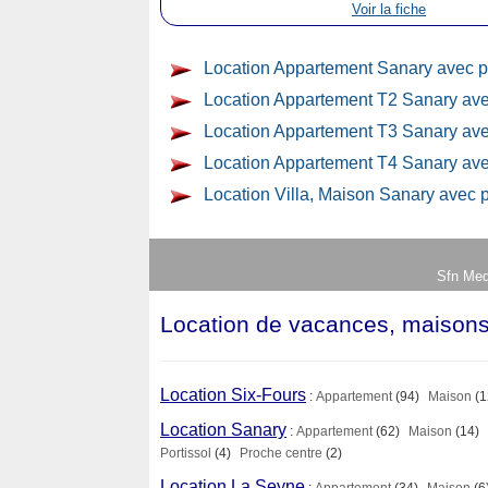
Voir la fiche
Location Appartement Sanary avec p
Location Appartement T2 Sanary ave
Location Appartement T3 Sanary ave
Location Appartement T4 Sanary ave
Location Villa, Maison Sanary avec 
Sfn Med
Location de vacances, maisons,
Location Six-Fours
:
Appartement
(94)
Maison
(1
Location Sanary
:
Appartement
(62)
Maison
(14)
Portissol
(4)
Proche centre
(2)
Location La Seyne