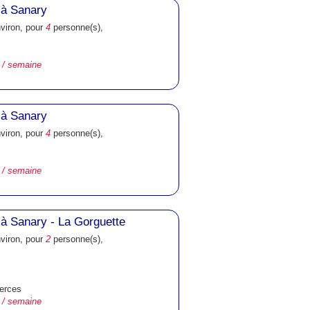
 à Sanary
nviron, pour
4
personne(s),
 / semaine
 à Sanary
nviron, pour
4
personne(s),
 / semaine
à Sanary - La Gorguette
nviron, pour
2
personne(s),
erces
 / semaine