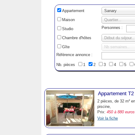
Appartement
Sanary
Maison
Quartier...
Personnes :
Studio
Chambre d'hôtes
Début du séjour..
Gîte
Nb semaines..
Référence annonce :
Nb. pièces
1
2
3
4
5
Appartement T2
2 pièces, de 32 m² e
piscine,
Prix:
450 à 880 euros
Voir la fiche