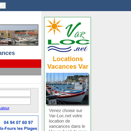
K
ances
sateur