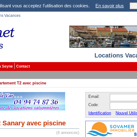
lisant vous acceptez l'utilisation des cookies.
En savoir plus
O
ons Vacances
Locations Vac
a Seyne
Contact
rtement T2 avec piscine
Email:
Code:
Identification
Nouvel Utili
 Sanary avec piscine
(4 annonces)