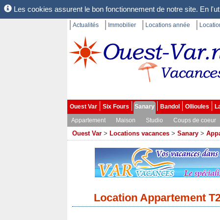
Les cookies assurent le bon fonctionnement de notre site. En l'uti
Actualités
Immobilier
Locations année
Locati
Ouest Var
Six Fours
Sanary
Bandol
Ollioules
L
Appartement
Maison
Studio
Coups de coeur
Ouest Var
>
Locations vacances
>
Sanary
>
Appa
Location Appartement T2