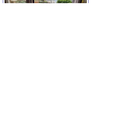
Maison à Six-Fours - Le Brusc
2 pièces, de 36 m² environ, pour
4
personne(s),
1 chambres,
orienté ouest,
Prix:
740 à 885 euros / semaine
Voir la fiche