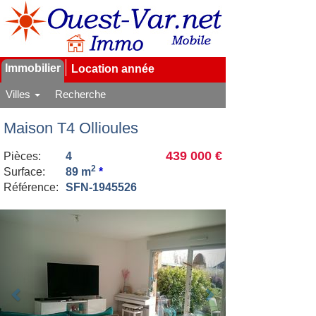
Immobilier
Location année
Villes
Recherche
Maison T4 Ollioules
439 000 €
Pièces:
4
2
Surface:
89 m
*
Référence:
SFN-1945526