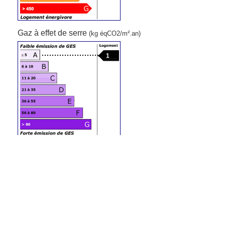
Gaz à effet de serre
(kg éqCO2/m².an)
1
Contact
N'oubliez pas de préciser, que vous avez
lu cette annonce sur
Ouest-Var.net
Iad France
Demandez:
Adonay Bernerd