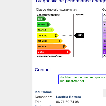
Diagnostic de performance énergé
Classe énergie
Ga
(kWhEP/m².an)
205
Contact
N'oubliez pas de préciser, que vo
sur
Ouest-Var.net
Iad France
Demandez:
Laetitia Bottero
Tel :
06 71 60 74 08