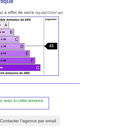
tique
z à effet de serre
(kg éqCO2/m².an)
43
us avez lu cette annonce