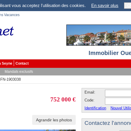
lisant vous acceptez l'utilisation des cookies.
En savoir plus
O
ons Vacances
Immobilier Oue
a Seyne
Contact
Mandats exclusifs
FN-1903038
Email:
752 000 €
Code:
Identification
Nouvel Utili
Agrandir les photos
Contactez l'annon