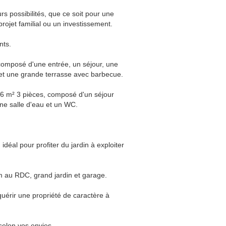
s possibilités, que ce soit pour une
projet familial ou un investissement.
nts.
composé d'une entrée, un séjour, une
 et une grande terrasse avec barbecue.
6 m² 3 pièces, composé d'un séjour
une salle d'eau et un WC.
idéal pour profiter du jardin à exploiter
im au RDC, grand jardin et garage.
uérir une propriété de caractère à
selon vos envies.