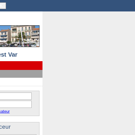
K
st Var
sateur
ceur