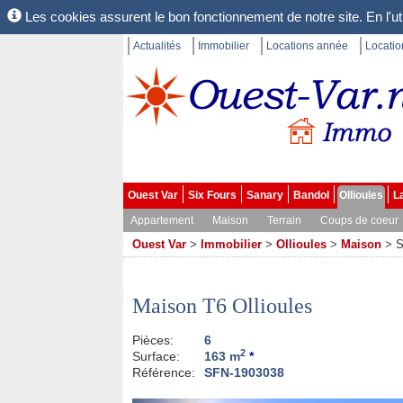
Les cookies assurent le bon fonctionnement de notre site. En l'uti
Actualités
Immobilier
Locations année
Locati
Ouest Var
Six Fours
Sanary
Bandol
Ollioules
L
Appartement
Maison
Terrain
Coups de coeur
Ouest Var
>
Immobilier
>
Ollioules
>
Maison
>
S
Maison T6 Ollioules
Pièces:
6
2
Surface:
163 m
*
Référence:
SFN-1903038