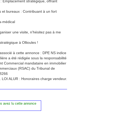
 Emplacement stratégique, offrant
et bureaux : Contribuant à un fort
ra-médical
ganiser une visite, n'hésitez pas à me
stratégique à Ollioules !
 associé à cette annonce : DPE NS indice
ère a été rédigée sous la responsabilité
gent Commercial mandataire en immobilier
ommerciaux (RSAC) du Tribunal de
8266
et. LOI ALUR : Honoraires charge vendeur.
us avez lu cette annonce