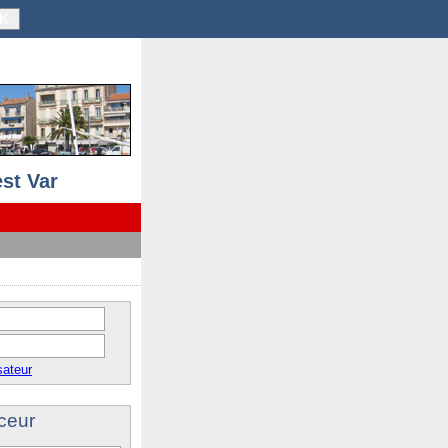
K
st Var
sateur
ceur