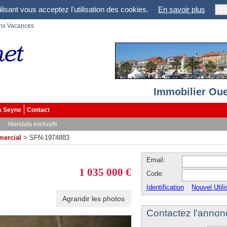
lisant vous acceptez l'utilisation des cookies.
En savoir plus
O
ons Vacances
Immobilier Oue
a Seyne
Contact
Mandats exclusifs
mercial
>
SFN-1974883
Email:
1 035 000 €
Code:
Identification
Nouvel Utili
Agrandir les photos
Contactez l'annon