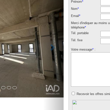
Prénom
*
Nom
*
Email
*
Merci d'indiquer au moins 
téléphone
*
Tél. portable
Tél. fixe
Votre message
*
:
Recevoir les offres simi