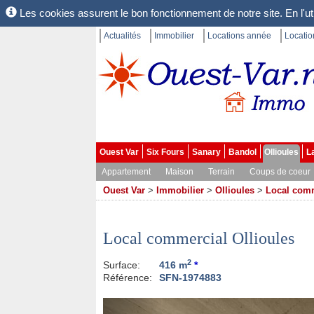
Les cookies assurent le bon fonctionnement de notre site. En l'uti
Actualités
Immobilier
Locations année
Locati
Ouest Var
Six Fours
Sanary
Bandol
Ollioules
L
Appartement
Maison
Terrain
Coups de coeur
Ouest Var
>
Immobilier
>
Ollioules
>
Local com
Local commercial Ollioules
2
Surface:
416 m
*
Référence:
SFN-1974883