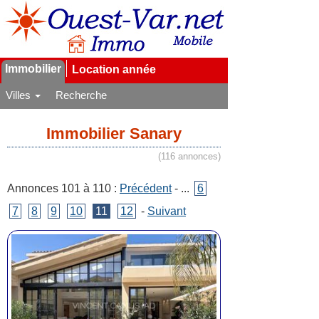
Immobilier
Location année
Villes
Recherche
Immobilier Sanary
(116 annonces)
Annonces 101 à 110 :
Précédent
- ...
6
7
8
9
10
11
12
-
Suivant