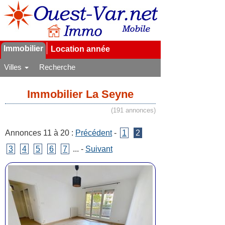
Immobilier
Location année
Villes
Recherche
Immobilier La Seyne
(191 annonces)
Annonces 11 à 20 :
Précédent
-
1
2
3
4
5
6
7
... -
Suivant