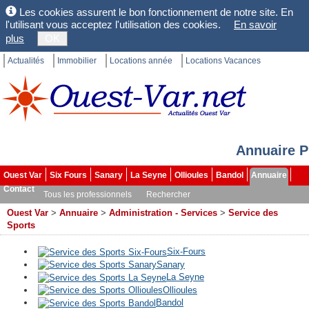
Les cookies assurent le bon fonctionnement de notre site. En
l'utilisant vous acceptez l'utilisation des cookies.
En savoir
plus
OK
Actualités
Immobilier
Locations année
Locations Vacances
Annuaire P
Ouest Var
Six Fours
Sanary
La Seyne
Ollioules
Bandol
Annuaire
Contact
Tous les professionnels
Rechercher
Ouest Var
>
Annuaire
>
Administration - Services
>
Service des
Sports
Six-Fours
Sanary
La Seyne
Ollioules
Bandol