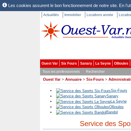
Les cookies assurent le bon fonctionnement de notre site. En l'uti
Actualités
Immobilier
Locations année
Locati
Ouest Var
Six Fours
Sanary
La Seyne
Ollioules
Tous les professionnels
Rechercher
Ouest Var
>
Annuaire
>
Six-Fours
>
Administrati
Six-Fours
Sanary
La Seyne
Ollioules
Bandol
Service des Spo