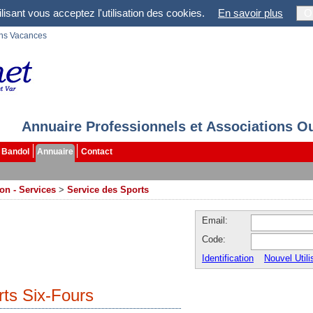
lisant vous acceptez l'utilisation des cookies.
En savoir plus
O
ons Vacances
Annuaire Professionnels et Associations O
Bandol
Annuaire
Contact
on - Services
>
Service des Sports
Email:
Code:
Identification
Nouvel Utili
rts Six-Fours