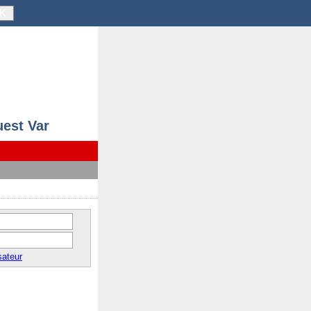
K
uest Var
sateur