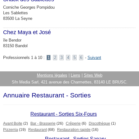
Corniche Georges Pompidou
Les Sablettes
83500 La Seyne
Chez Maya et José
île Bendor
83150 Bandol
Professionnels 1 à 10 :
1
2
3
4
5
6
-
Suivant
Mentions légales
|
Liens
|
Sites Web
Sfn Media Sarl, 421 avenue des Charmettes, 83140 LE BRUSC.
Annuaire Restaurant - Sorties
Restaurant - Sorties Six-Fours
Avant Boite
(2)
Bar - Brasserie
(26)
Crêperie
(6)
Discothèque
(1)
Pizzerria
(19)
Restaurant
(68)
Restauration rapide
(16)
Restaurant - Sorties Sanary