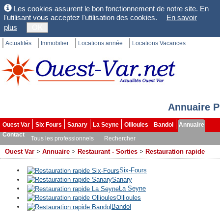
Les cookies assurent le bon fonctionnement de notre site. En
l'utilisant vous acceptez l'utilisation des cookies.
En savoir
plus
OK
Actualités
Immobilier
Locations année
Locations Vacances
Annuaire P
Ouest Var
Six Fours
Sanary
La Seyne
Ollioules
Bandol
Annuaire
Contact
Tous les professionnels
Rechercher
Ouest Var
>
Annuaire
>
Restaurant - Sorties
>
Restauration rapide
Six-Fours
Sanary
La Seyne
Ollioules
Bandol