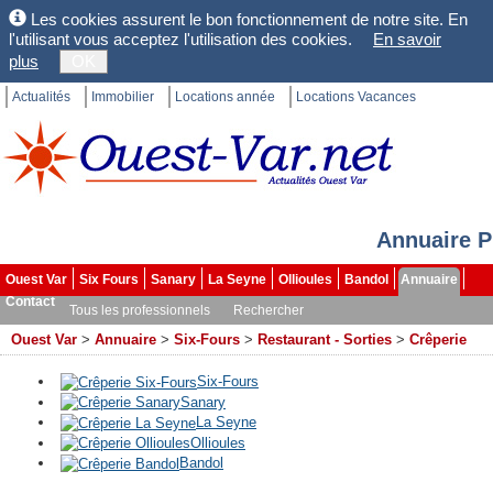
Les cookies assurent le bon fonctionnement de notre site. En
l'utilisant vous acceptez l'utilisation des cookies.
En savoir
plus
OK
Actualités
Immobilier
Locations année
Locations Vacances
Annuaire P
Ouest Var
Six Fours
Sanary
La Seyne
Ollioules
Bandol
Annuaire
Contact
Tous les professionnels
Rechercher
Ouest Var
>
Annuaire
>
Six-Fours
>
Restaurant - Sorties
>
Crêperie
Six-Fours
Sanary
La Seyne
Ollioules
Bandol