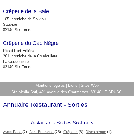
Crêperie de la Baie
105, corniche de Solviou
Sauviou
83140 Six-Fours
Crêperie du Cap Nègre
Résid Port Hélèna
261, corniche de la Coudoulière
La Coudoulière
83140 Six-Fours
Mentions légales
|
Liens
|
Sites Web
Sfn Media Sarl, 421 avenue des Charmettes, 83140 LE BRUSC.
Annuaire Restaurant - Sorties
Restaurant - Sorties Six-Fours
Avant Boite
(2)
Bar - Brasserie
(26)
Crêperie
(6)
Discothèque
(1)