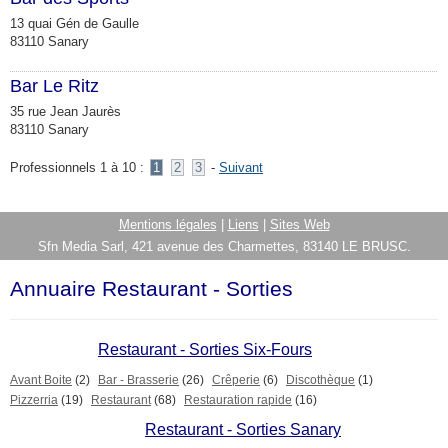
13 quai Gén de Gaulle
83110 Sanary
Bar Le Ritz
35 rue Jean Jaurès
83110 Sanary
Professionnels 1 à 10 :
1
2
3
-
Suivant
Mentions légales
|
Liens
|
Sites Web
Sfn Media Sarl, 421 avenue des Charmettes, 83140 LE BRUSC.
Annuaire Restaurant - Sorties
Restaurant - Sorties Six-Fours
Avant Boite
(2)
Bar - Brasserie
(26)
Crêperie
(6)
Discothèque
(1)
Pizzerria
(19)
Restaurant
(68)
Restauration rapide
(16)
Restaurant - Sorties Sanary