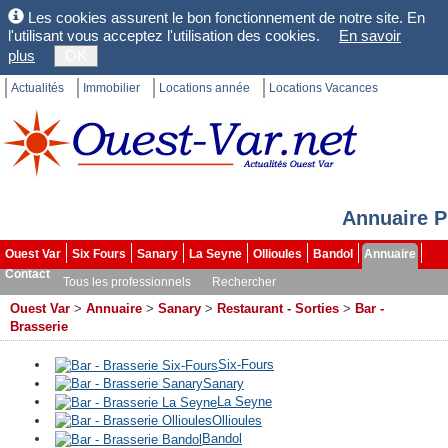
Les cookies assurent le bon fonctionnement de notre site. En
l'utilisant vous acceptez l'utilisation des cookies.
En savoir
plus
OK
Actualités
Immobilier
Locations année
Locations Vacances
Annuaire P
Ouest Var
Six Fours
Sanary
La Seyne
Ollioules
Bandol
Annuaire
Contact
Tous les professionnels
Rechercher
Ouest Var
>
Annuaire
>
Sanary
>
Restaurant - Sorties
>
Bar -
Brasserie
Six-Fours
Sanary
La Seyne
Ollioules
Bandol