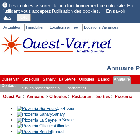
Les cookies assurent le bon fonctionnement de notre site. En
l'utilisant vous acceptez l'utilisation des cookies.
En savoir
plus
OK
Actualités
Immobilier
Locations année
Locations Vacances
Annuaire P
Ouest Var
Six Fours
Sanary
La Seyne
Ollioules
Bandol
Annuaire
Contact
Tous les professionnels
Rechercher
Ouest Var
>
Annuaire
>
Ollioules
>
Restaurant - Sorties
>
Pizzerria
Six-Fours
Sanary
La Seyne
Ollioules
Bandol