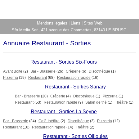
Mentions légales
|
Liens
|
Sites Web
Sfn Media Sarl, 421 avenue des Charmettes, 83140 LE BRUSC.
Annuaire Restaurant - Sorties
Restaurant - Sorties Six-Fours
Avant Boite
(2)
Bar - Brasserie
(26)
Crêperie
(6)
Discothèque
(1)
Pizzerria
(19)
Restaurant
(68)
Restauration rapide
(16)
Restaurant - Sorties Sanary
Bar - Brasserie
(20)
Crêperie
(4)
Discothèque
(1)
Pizzerria
(1)
Restaurant
(53)
Restauration rapide
(9)
Salon de thé
(1)
Théâtre
(1)
Restaurant - Sorties La Seyne
Bar - Brasserie
(34)
Café-théâtre
(2)
Discothèque
(3)
Pizzerria
(12)
Restaurant
(16)
Restauration rapide
(14)
Théâtre
(2)
Restaurant - Sorties Ollioules