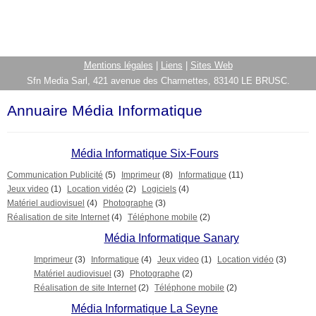
Mentions légales
|
Liens
|
Sites Web
Sfn Media Sarl, 421 avenue des Charmettes, 83140 LE BRUSC.
Annuaire Média Informatique
Média Informatique Six-Fours
Communication Publicité
(5)
Imprimeur
(8)
Informatique
(11)
Jeux video
(1)
Location vidéo
(2)
Logiciels
(4)
Matériel audiovisuel
(4)
Photographe
(3)
Réalisation de site Internet
(4)
Téléphone mobile
(2)
Média Informatique Sanary
Imprimeur
(3)
Informatique
(4)
Jeux video
(1)
Location vidéo
(3)
Matériel audiovisuel
(3)
Photographe
(2)
Réalisation de site Internet
(2)
Téléphone mobile
(2)
Média Informatique La Seyne