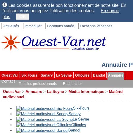
Les cookies assurent le bon fonctionnement de notre site. En
l'utilisant vous acceptez l'utilisation des cookies.
En savoir
plus
OK
Actualités
Immobilier
Locations année
Locations Vacances
Annuaire P
Ouest Var
Six Fours
Sanary
La Seyne
Ollioules
Bandol
Annuaire
Contact
Tous les professionnels
Rechercher
Ouest Var
>
Annuaire
>
La Seyne
>
Média Informatique
>
Matériel
audiovisuel
Six-Fours
Sanary
La Seyne
Ollioules
Bandol