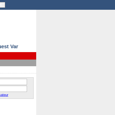
K
uest Var
sateur