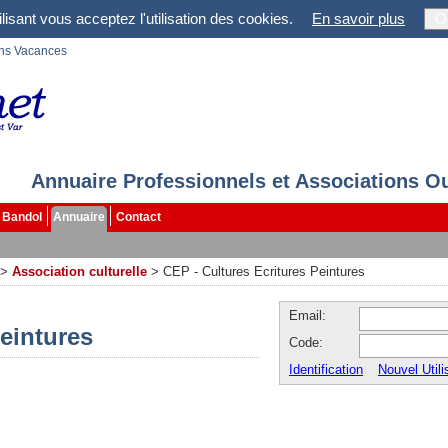
lisant vous acceptez l'utilisation des cookies.
En savoir plus
O
ons Vacances
Annuaire Professionnels et Associations O
Bandol
Annuaire
Contact
>
Association culturelle
>
CEP - Cultures Ecritures Peintures
Email:
Peintures
Code:
Identification
Nouvel Utili