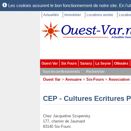
Les cookies assurent le bon fonctionnement de notre site. En l'uti
Actualités
Immobilier
Locations année
Locati
Ouest Var
Six Fours
Sanary
La Seyne
Ollioules
Tous les professionnels
Rechercher
Ouest Var
>
Annuaire
>
Six-Fours
>
Association
CEP - Cultures Ecritures 
Chez Jacqueline Szupersky
177, chemin de Jaumard
83140 Six-Fours