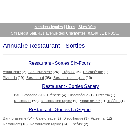
Mentions légales
|
Liens
|
Sites Web
Sfn Media Sarl, 421 avenue des Charmettes, 83140 LE BRUSC.
Annuaire Restaurant - Sorties
Restaurant - Sorties Six-Fours
Avant Boite
(2)
Bar - Brasserie
(26)
Crêperie
(6)
Discothèque
(1)
Pizzerria
(19)
Restaurant
(68)
Restauration rapide
(16)
Restaurant - Sorties Sanary
Bar - Brasserie
(20)
Crêperie
(4)
Discothèque
(1)
Pizzerria
(1)
Restaurant
(53)
Restauration rapide
(9)
Salon de thé
(1)
Théâtre
(1)
Restaurant - Sorties La Seyne
Bar - Brasserie
(34)
Café-théâtre
(2)
Discothèque
(3)
Pizzerria
(12)
Restaurant
(16)
Restauration rapide
(14)
Théâtre
(2)