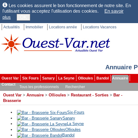
Les cookies assurent le bon fonctionnement de notre site. En
l'utilisant vous acceptez l'utilisation des cookies.
En savoir
plus
OK
Actualités
Immobilier
Locations année
Locations Vacances
Annuaire P
Ouest Var
Six Fours
Sanary
La Seyne
Ollioules
Bandol
Annuaire
Contact
Tous les professionnels
Rechercher
Ouest Var
>
Annuaire
>
Ollioules
>
Restaurant - Sorties
>
Bar -
Brasserie
Six-Fours
Sanary
La Seyne
Ollioules
Bandol