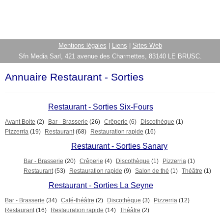
Mentions légales
|
Liens
|
Sites Web
Sfn Media Sarl, 421 avenue des Charmettes, 83140 LE BRUSC.
Annuaire Restaurant - Sorties
Restaurant - Sorties Six-Fours
Avant Boite
(2)
Bar - Brasserie
(26)
Crêperie
(6)
Discothèque
(1)
Pizzerria
(19)
Restaurant
(68)
Restauration rapide
(16)
Restaurant - Sorties Sanary
Bar - Brasserie
(20)
Crêperie
(4)
Discothèque
(1)
Pizzerria
(1)
Restaurant
(53)
Restauration rapide
(9)
Salon de thé
(1)
Théâtre
(1)
Restaurant - Sorties La Seyne
Bar - Brasserie
(34)
Café-théâtre
(2)
Discothèque
(3)
Pizzerria
(12)
Restaurant
(16)
Restauration rapide
(14)
Théâtre
(2)