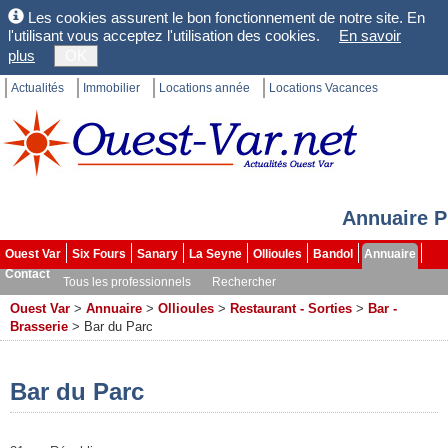
Les cookies assurent le bon fonctionnement de notre site. En
l'utilisant vous acceptez l'utilisation des cookies.
En savoir
plus
OK
Actualités
Immobilier
Locations année
Locations Vacances
Annuaire P
Ouest Var
Six Fours
Sanary
La Seyne
Ollioules
Bandol
Annuaire
Contact
Tous les professionnels
Rechercher
Ouest Var
>
Annuaire
>
Ollioules
>
Restaurant - Sorties
>
Bar -
Brasserie
>
Bar du Parc
Bar du Parc