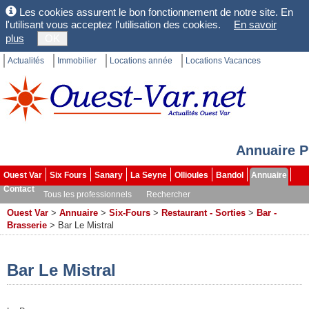
Les cookies assurent le bon fonctionnement de notre site. En
l'utilisant vous acceptez l'utilisation des cookies.
En savoir
plus
OK
Actualités
Immobilier
Locations année
Locations Vacances
Annuaire P
Ouest Var
Six Fours
Sanary
La Seyne
Ollioules
Bandol
Annuaire
Contact
Tous les professionnels
Rechercher
Ouest Var
>
Annuaire
>
Six-Fours
>
Restaurant - Sorties
>
Bar -
Brasserie
>
Bar Le Mistral
Bar Le Mistral