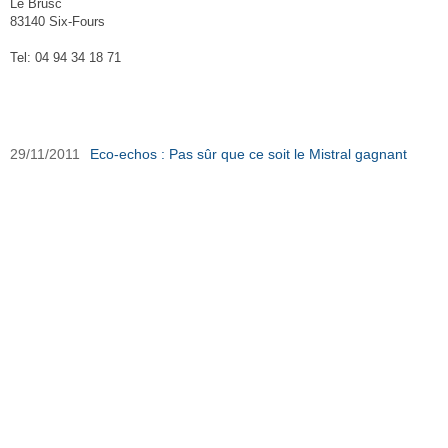
Le Brusc
83140 Six-Fours
Tel: 04 94 34 18 71
Bar Le Mistral sur Ouest-Var.net
29/11/2011
Eco-echos : Pas sûr que ce soit le Mistral gagnant