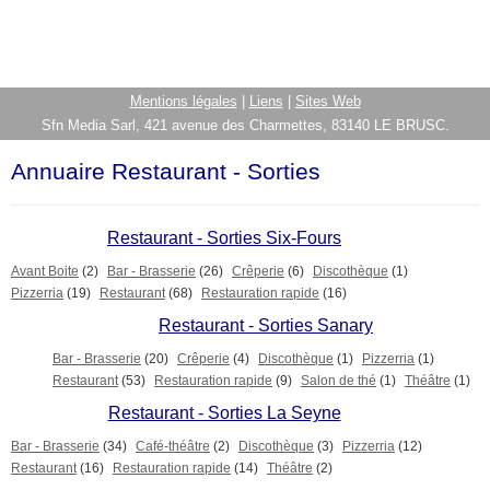
Mentions légales
|
Liens
|
Sites Web
Sfn Media Sarl, 421 avenue des Charmettes, 83140 LE BRUSC.
Annuaire Restaurant - Sorties
Restaurant - Sorties Six-Fours
Avant Boite
(2)
Bar - Brasserie
(26)
Crêperie
(6)
Discothèque
(1)
Pizzerria
(19)
Restaurant
(68)
Restauration rapide
(16)
Restaurant - Sorties Sanary
Bar - Brasserie
(20)
Crêperie
(4)
Discothèque
(1)
Pizzerria
(1)
Restaurant
(53)
Restauration rapide
(9)
Salon de thé
(1)
Théâtre
(1)
Restaurant - Sorties La Seyne
Bar - Brasserie
(34)
Café-théâtre
(2)
Discothèque
(3)
Pizzerria
(12)
Restaurant
(16)
Restauration rapide
(14)
Théâtre
(2)