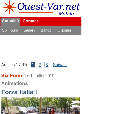
Actualité
Contact
Six Fours
Sanary
Bandol
Ollioules
La Seyne
Articles 1 à 15 :
1
2
3
-
Suivant
Six Fours
Le 1. juillet 2019
Animations
Forza Italia !