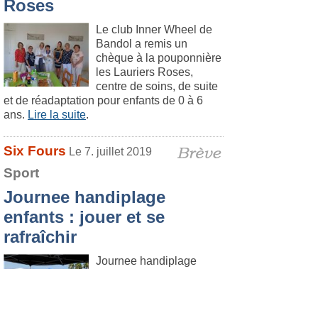
Roses
Le club Inner Wheel de
Bandol a remis un
chèque à la pouponnière
les Lauriers Roses,
centre de soins, de suite
et de réadaptation pour enfants de 0 à 6
ans.
Lire la suite
.
Six Fours
Le 7. juillet 2019
Sport
Journee handiplage
enfants : jouer et se
rafraîchir
Journee handiplage
enfants ce dimanche
plage de Bonnegrâce
pour les jeunes enfants
patients du Cabinet de