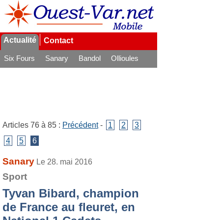
Actualité
Contact
Six Fours
Sanary
Bandol
Ollioules
La Seyne
Articles 76 à 85 :
Précédent
-
1
2
3
4
5
6
Sanary
Le 28. mai 2016
Sport
Tyvan Bibard, champion
de France au fleuret, en