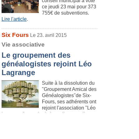
conseil municipal a voté
ce jeudi 23 mai pour 373
755€ de subventions.
Lire l'article
.
Six Fours
Le 23. avril 2015
Vie associative
Le groupement des
généalogistes rejoint Léo
Lagrange
Suite à la dissolution du
"Groupement Amical des
Généalogistes"de Six-
Fours, ses adhérents ont
rejoint l'association "Léo
Lagrange" au sein de laquelle un atelier
"Généalogie-Héraldique" a été créé le 1er
février 2015.
Lire l'article
.