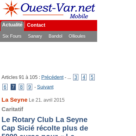
Actualité
Contact
Six Fours
Sanary
Bandol
Ollioules
La Seyne
Articles 91 à 105 :
Précédent
- ...
3
4
5
6
7
8
9
-
Suivant
La Seyne
Le 21. avril 2015
Caritatif
Le Rotary Club La Seyne
Cap Sicié récolte plus de