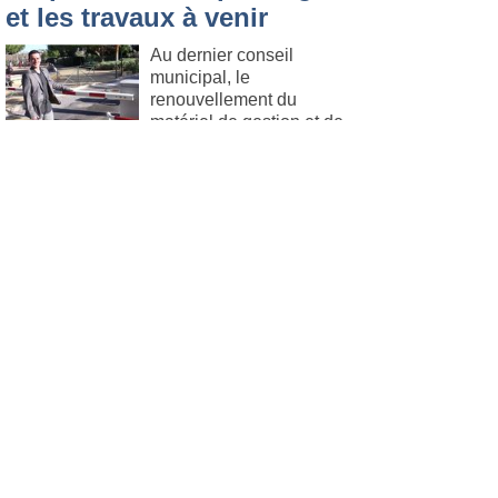
et les travaux à venir
Au dernier conseil
municipal, le
renouvellement du
matériel de gestion et de
contrôle d’accès des
parcs de stationnement a été validé. Des
travaux vont être entrepris et les usagers ne
seront bientôt plus confrontés à des
pannes.
Lire l'article
.
Six Fours
Le 28. février 2010
Fête du Têt
La communauté
Vietnamienne a célèbré
l'année du Tigre
L'association Terre
Natale Var Vietnam ,en