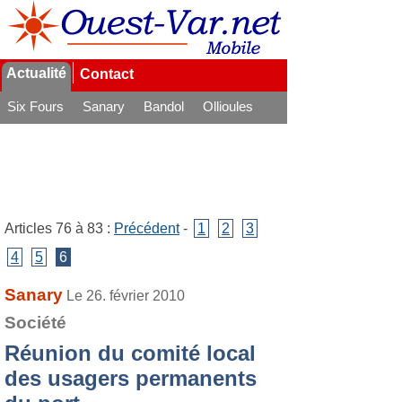
Actualité
Contact
Six Fours
Sanary
Bandol
Ollioules
La Seyne
Articles 76 à 83 :
Précédent
-
1
2
3
4
5
6
Sanary
Le 26. février 2010
Société
Réunion du comité local
des usagers permanents