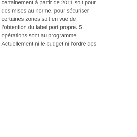
certainement à partir de 2011 soit pour
des mises au norme, pour sécuriser
certaines zones soit en vue de
l’obtention du label port propre. 5
opérations sont au programme.
Actuellement ni le budget ni l’ordre des
travaux ne sont définis car une étude
d’impact (obligatoire) a débuté depuis
une semaine et sera bouclée selon
toute vraisemblance à l’automne 2010.
La priorité concernera la station
d’avitaillement. Cette dernière doit être
remplacée avant le 31 décembre 2010
pour répondre à la réglementation en
vigueur qui impose de « disposer d’un
récupérateur des eaux de
ruissellement et fuite d’hydrocarbures,