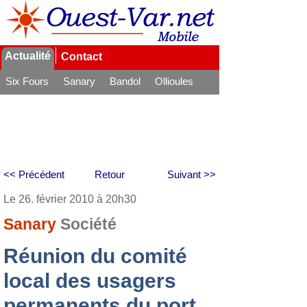
Actualité
Contact
Six Fours
Sanary
Bandol
Ollioules
La Seyne
<< Précédent
Retour
Suivant >>
Le 26. février 2010 à 20h30
Sanary
Société
Réunion du comité
local des usagers
permanents du port