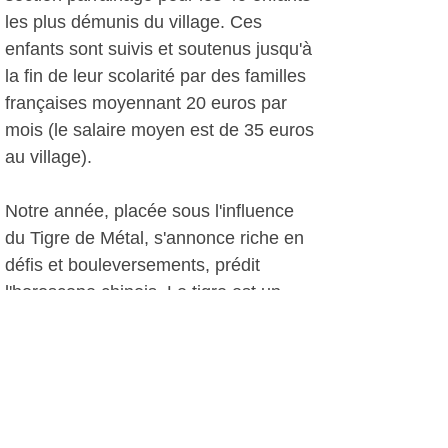
les plus démunis du village. Ces
enfants sont suivis et soutenus jusqu'à
la fin de leur scolarité par des familles
françaises moyennant 20 euros par
mois (le salaire moyen est de 35 euros
au village).
Notre année, placée sous l'influence
du Tigre de Métal, s'annonce riche en
défis et bouleversements, prédit
l'horoscope chinois. Le tigre est un
animal de pouvoir qui encourage à
l'action et c'est donc le moment
d'entreprendre! A confirmer...
A.I., le 28 février 2010