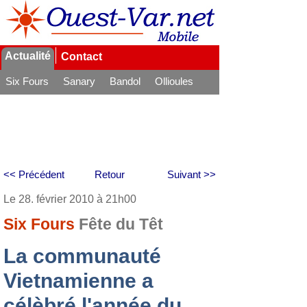
Actualité
Contact
Six Fours
Sanary
Bandol
Ollioules
La Seyne
<< Précédent
Retour
Suivant >>
Le 28. février 2010 à 21h00
Six Fours
Fête du Têt
La communauté
Vietnamienne a
célèbré l'année du