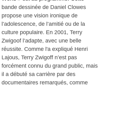
bande dessinée de Daniel Clowes
propose une vision ironique de
l’adolescence, de l’amitié ou de la
culture populaire. En 2001, Terry
Zwigoof l’adapte, avec une belle
réussite. Comme l'a expliqué Henri
Lajous, Terry Zwigoff n’est pas
forcément connu du grand public, mais
il a débuté sa carrière par des
documentaires remarqués, comme
« Louis Bluie » ou « Crumb ». Voilà un
film et une conférence qui sortent des
sentiers battus, avec à l’affiche Thora
Birch et Scarlett Johansson..
Les rendez-vous à ne pas