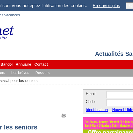
lisant vous acceptez l'utilisation des cookies.
En savoir plus
O
ons Vacances
Actualités S
Bandol
Annuaire
Contact
vers
Les brèves
Dossiers
ivial pour les seniors
Email:
Code:
Identification
Nouvel Utili
r les seniors