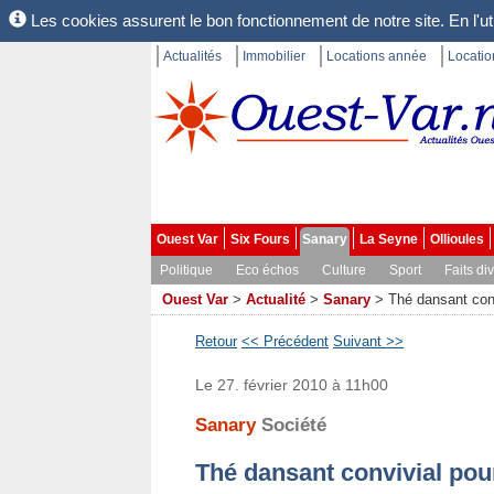
Les cookies assurent le bon fonctionnement de notre site. En l'uti
Actualités
Immobilier
Locations année
Locati
Ouest Var
Six Fours
Sanary
La Seyne
Ollioules
Politique
Eco échos
Culture
Sport
Faits di
Ouest Var
>
Actualité
>
Sanary
>
Thé dansant conv
Retour
<< Précédent
Suivant >>
Le 27. février 2010 à 11h00
Sanary
Société
Thé dansant convivial pou