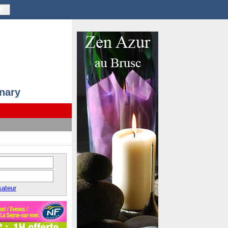
K
anary
sateur