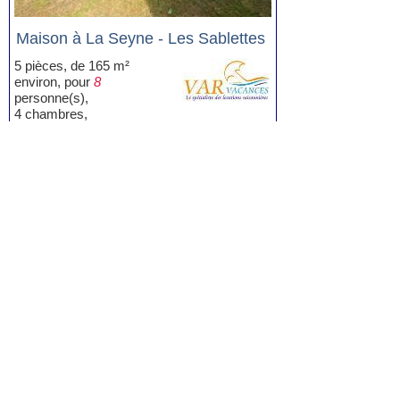
Maison à La Seyne - Les Sablettes
5 pièces, de 165 m²
environ, pour
8
personne(s),
4 chambres,
orienté sud, piscine,
Prix:
1.200 à 2.390 euros / semaine
Voir la fiche
Location Appartement La Seyne avec
piscine
(7)
Location Appartement T2 La Seyne
avec piscine
(4)
Location Appartement T3 La Seyne
avec piscine
(1)
Location Villa, Maison La Seyne avec
piscine
(2)